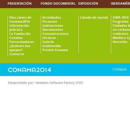
PRESENTACIÓN
FONDO DOCUMENTAL
EXPOSICIÓN
IBEROAMÉR
Diez claves de
Actividades
Listado de stands
EIMA 2014
Conama2014
Personas
Programa
Información
Instituciones
Ciudades b
práctica
Documentos
en carbono
La Fundación
Comunicaciones
resilentes
Conama
técnicas
Miniforo C
Patrocinadores
Galería
Iberoeka
¿Quiénes nos
multimedia
apoyan?
Premio Conama
Contacta
Contacto
Desarrollado por:
Varadero Software Factory (VSF)