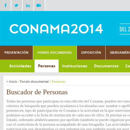
PRESENTACIÓN
FONDO DOCUMENTAL
EXPOSICIÓN
IBEROAMÉR
Actividades
Personas
Instituciones
Documentos
Co
>
Inicio
/
Fondo documental
/
Personas
Buscador de Personas
Todas las personas que participan en esta edición del Conama, pueden ser consu
criterios de búsqueda que pueden ayudarnos a localizarlas son: nombre o apelli
pertenecen, tipo de participación en Conama o la actividad en la que intervini
podemos acceder a la ficha de institución de cada uno de ellos. Al pinchar en c
listado, ordenado alfabéticamente por apellido (también se puede organizar por 
con el currículum de la persona acompañado de una fotografía. Las actividades e
participación que desempeñan es otra información que también puede ser aquí