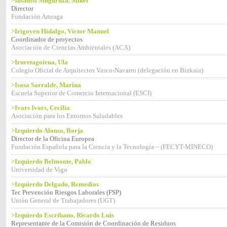
>Insausti Muguruza, Mikel
Director
Fundación Arteaga
>Irigoyen Hidalgo, Víctor Manuel
Coordinador de proyectos
Asociación de Ciencias Ambientales (ACA)
>Iruretagoiena, Ula
Colegio Oficial de Arquitectos Vasco-Navarro (delegación en Bizkaia)
>Isasa Sarralde, Marina
Escuela Superior de Comercio Internacional (ESCI)
>Ivars Ivars, Cecilia
Asociación para los Entornos Saludables
>Izquierdo Alonso, Borja
Director de la Oficina Europea
Fundación Española para la Ciencia y la Tecnología – (FECYT-MINECO)
>Izquierdo Belmonte, Pablo
Universidad de Vigo
>Izquierdo Delgado, Remedios
Tec Prevención Riesgos Laborales (FSP)
Unión General de Trabajadores (UGT)
>Izquierdo Escribano, Ricardo Luis
Representante de la Comisión de Coordinación de Residuos