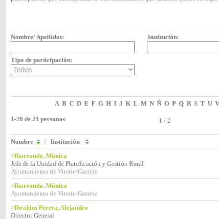
Nombre/ Apellidos:
Institución:
Tipo de participación:
A
B
C
D
E
F
G
H
I
J
K
L
M
N
Ñ
O
P
Q
R
S
T
U
1-20 de 21 personas
1
/
2
Nombre
/
Institución
>Ibarrondo, Mónica
Jefa de la Unidad de Planificación y Gestión Rural
Ayuntamiento de Vitoria-Gasteiz
>Ibarrondo, Mónica
Ayuntamiento de Vitoria-Gasteiz
>Ibrahim Perera, Alejandro
Director General