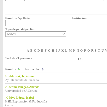
Nombre/ Apellidos:
Institución:
Tipo de participación:
A
B
C
D
E
F
G
H
I
J
K
L
M
N
Ñ
O
P
Q
R
S
T
U
1-20 de 29 personas
1
/
2
Nombre
/
Institución
>Jablonski, Jerónimo
Ayuntamiento de Juzbado
>Jácome Burgos, Alfredo
Universidad de A Coruña
>Játiva López, Isabel
HSE. Exploración & Producción
Cepsa