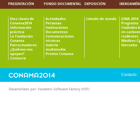
PRESENTACIÓN
FONDO DOCUMENTAL
EXPOSICIÓN
IBEROAMÉR
Diez claves de
Actividades
Listado de stands
EIMA 2014
Conama2014
Personas
Programa
Información
Instituciones
Ciudades b
práctica
Documentos
en carbono
La Fundación
Comunicaciones
resilentes
Conama
técnicas
Miniforo C
Patrocinadores
Galería
Iberoeka
¿Quiénes nos
multimedia
apoyan?
Premio Conama
Contacta
Contacto
Desarrollado por:
Varadero Software Factory (VSF)