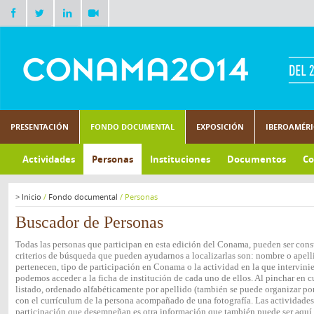
PRESENTACIÓN
FONDO DOCUMENTAL
EXPOSICIÓN
IBEROAMÉR
Actividades
Personas
Instituciones
Documentos
Co
>
Inicio
/
Fondo documental
/
Personas
Buscador de Personas
Todas las personas que participan en esta edición del Conama, pueden ser consu
criterios de búsqueda que pueden ayudarnos a localizarlas son: nombre o apelli
pertenecen, tipo de participación en Conama o la actividad en la que intervini
podemos acceder a la ficha de institución de cada uno de ellos. Al pinchar en c
listado, ordenado alfabéticamente por apellido (también se puede organizar por 
con el currículum de la persona acompañado de una fotografía. Las actividades e
participación que desempeñan es otra información que también puede ser aquí