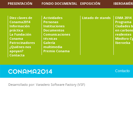
PRESENTACIÓN
FONDO DOCUMENTAL
EXPOSICIÓN
IBEROAMÉR
Diez claves de
Actividades
Listado de stands
EIMA 2014
Conama2014
Personas
Programa
Información
Instituciones
Ciudades b
práctica
Documentos
en carbono
La Fundación
Comunicaciones
resilentes
Conama
técnicas
Miniforo C
Patrocinadores
Galería
Iberoeka
¿Quiénes nos
multimedia
apoyan?
Premio Conama
Contacta
Contacto
Desarrollado por:
Varadero Software Factory (VSF)