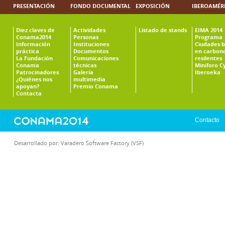
PRESENTACIÓN
FONDO DOCUMENTAL
EXPOSICIÓN
IBEROAMÉR
Diez claves de
Actividades
Listado de stands
EIMA 2014
Conama2014
Personas
Programa
Información
Instituciones
Ciudades b
práctica
Documentos
en carbono
La Fundación
Comunicaciones
resilentes
Conama
técnicas
Miniforo C
Patrocinadores
Galería
Iberoeka
¿Quiénes nos
multimedia
apoyan?
Premio Conama
Contacta
Contacto
Desarrollado por:
Varadero Software Factory (VSF)