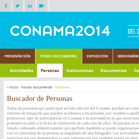
PRESENTACIÓN
FONDO DOCUMENTAL
EXPOSICIÓN
IBEROAMÉR
Actividades
Personas
Instituciones
Documentos
Co
>
Inicio
/
Fondo documental
/
Personas
Buscador de Personas
Todas las personas que participan en esta edición del Conama, pueden ser consu
criterios de búsqueda que pueden ayudarnos a localizarlas son: nombre o apelli
pertenecen, tipo de participación en Conama o la actividad en la que intervini
podemos acceder a la ficha de institución de cada uno de ellos. Al pinchar en c
listado, ordenado alfabéticamente por apellido (también se puede organizar por 
con el currículum de la persona acompañado de una fotografía. Las actividades e
participación que desempeñan es otra información que también puede ser aquí