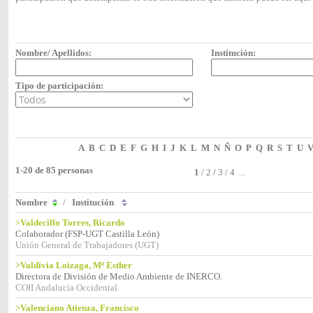
Nombre/ Apellidos:
Institución:
Tipo de participación:
A
B
C
D
E
F
G
H
I
J
K
L
M
N
Ñ
O
P
Q
R
S
T
U
1-20 de 85 personas
1
/
2
/
3
/
4
...
Nombre
/
Institución
>Valdecillo Torres, Ricardo
Colaborador (FSP-UGT Castilla León)
Unión General de Trabajadores (UGT)
>Valdivia Loizaga, Mª Esther
Directora de División de Medio Ambiente de INERCO.
COII Andalucía Occidental
>Valenciano Atienza, Francisco