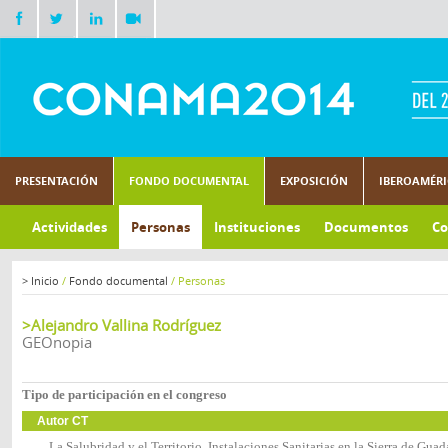
PRESENTACIÓN
FONDO DOCUMENTAL
EXPOSICIÓN
IBEROAMÉR
Actividades
Personas
Instituciones
Documentos
Co
>
Inicio
/
Fondo documental
/
Personas
>Alejandro Vallina Rodríguez
GEOnopia
Tipo de participación en el congreso
Autor CT
La Salubridad y el Territorio. Instalaciones Sanitarias en la Sierra de Gu