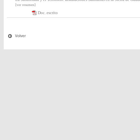
[ver resumen]
Doc. escrito
Volver