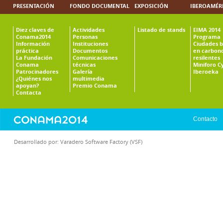
PRESENTACIÓN
FONDO DOCUMENTAL
EXPOSICIÓN
IBEROAMÉR
Diez claves de
Actividades
Listado de stands
EIMA 2014
Conama2014
Personas
Programa
Información
Instituciones
Ciudades b
práctica
Documentos
en carbono
La Fundación
Comunicaciones
resilentes
Conama
técnicas
Miniforo C
Patrocinadores
Galería
Iberoeka
¿Quiénes nos
multimedia
apoyan?
Premio Conama
Contacta
Contacto
Desarrollado por:
Varadero Software Factory (VSF)