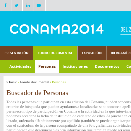
PRESENTACIÓN
FONDO DOCUMENTAL
EXPOSICIÓN
IBEROAMÉR
Actividades
Personas
Instituciones
Documentos
Co
>
Inicio
/
Fondo documental
/
Personas
Buscador de Personas
Todas las personas que participan en esta edición del Conama, pueden ser consu
criterios de búsqueda que pueden ayudarnos a localizarlas son: nombre o apelli
pertenecen, tipo de participación en Conama o la actividad en la que intervini
podemos acceder a la ficha de institución de cada uno de ellos. Al pinchar en c
listado, ordenado alfabéticamente por apellido (también se puede organizar por 
con el currículum de la persona acompañado de una fotografía. Las actividades e
participación que desempeñan es otra información que también puede ser aquí