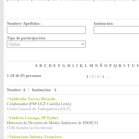
Nombre/ Apellidos:
Institución:
Tipo de participación:
A
B
C
D
E
F
G
H
I
J
K
L
M
N
Ñ
O
P
Q
R
S
T
U
1-20 de 85 personas
1
/
2
/
3
/
4
...
Nombre
/
Institución
>Valdecillo Torres, Ricardo
Colaborador (FSP-UGT Castilla León)
Unión General de Trabajadores (UGT)
>Valdivia Loizaga, Mª Esther
Directora de División de Medio Ambiente de INERCO.
COII Andalucía Occidental
>Valenciano Atienza, Francisco