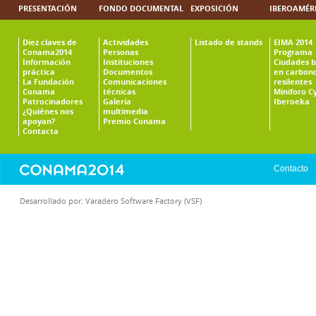
PRESENTACIÓN
FONDO DOCUMENTAL
EXPOSICIÓN
IBEROAMÉR
Diez claves de
Actividades
Listado de stands
EIMA 2014
Conama2014
Personas
Programa
Información
Instituciones
Ciudades b
práctica
Documentos
en carbono
La Fundación
Comunicaciones
resilentes
Conama
técnicas
Miniforo C
Patrocinadores
Galería
Iberoeka
¿Quiénes nos
multimedia
apoyan?
Premio Conama
Contacta
Contacto
Desarrollado por:
Varadero Software Factory (VSF)