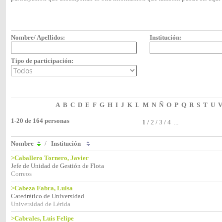
Nombre/ Apellidos:
Institución:
Tipo de participación:
A
B
C
D
E
F
G
H
I
J
K
L
M
N
Ñ
O
P
Q
R
S
T
U
1-20 de 164 personas
1
/
2
/
3
/
4
...
Nombre
/
Institución
>Caballero Tornero, Javier
Jefe de Unidad de Gestión de Flota
Correos
>Cabeza Fabra, Luisa
Catedrático de Universidad
Universidad de Lérida
>Cabrales, Luis Felipe