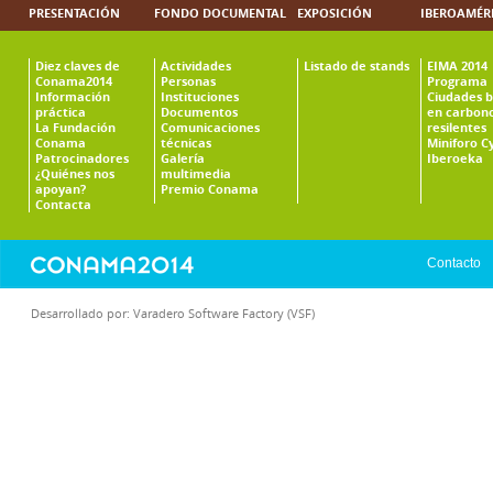
PRESENTACIÓN
FONDO DOCUMENTAL
EXPOSICIÓN
IBEROAMÉR
Diez claves de
Actividades
Listado de stands
EIMA 2014
Conama2014
Personas
Programa
Información
Instituciones
Ciudades b
práctica
Documentos
en carbono
La Fundación
Comunicaciones
resilentes
Conama
técnicas
Miniforo C
Patrocinadores
Galería
Iberoeka
¿Quiénes nos
multimedia
apoyan?
Premio Conama
Contacta
Contacto
Desarrollado por:
Varadero Software Factory (VSF)