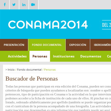
PRESENTACIÓN
FONDO DOCUMENTAL
EXPOSICIÓN
IBEROAMÉR
Actividades
Personas
Instituciones
Documentos
Co
>
Inicio
/
Fondo documental
/
Personas
Buscador de Personas
Todas las personas que participan en esta edición del Conama, pueden ser consu
criterios de búsqueda que pueden ayudarnos a localizarlas son: nombre o apelli
pertenecen, tipo de participación en Conama o la actividad en la que intervini
podemos acceder a la ficha de institución de cada uno de ellos. Al pinchar en c
listado, ordenado alfabéticamente por apellido (también se puede organizar por 
con el currículum de la persona acompañado de una fotografía. Las actividades e
participación que desempeñan es otra información que también puede ser aquí