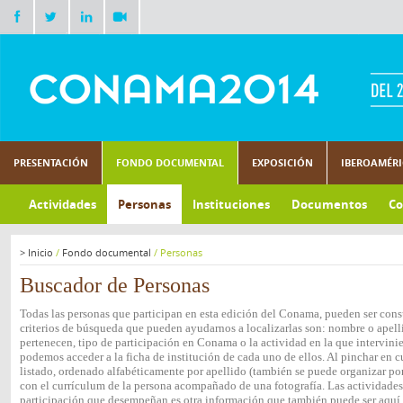
PRESENTACIÓN
FONDO DOCUMENTAL
EXPOSICIÓN
IBEROAMÉR
Actividades
Personas
Instituciones
Documentos
Co
>
Inicio
/
Fondo documental
/
Personas
Buscador de Personas
Todas las personas que participan en esta edición del Conama, pueden ser consu
criterios de búsqueda que pueden ayudarnos a localizarlas son: nombre o apelli
pertenecen, tipo de participación en Conama o la actividad en la que intervini
podemos acceder a la ficha de institución de cada uno de ellos. Al pinchar en c
listado, ordenado alfabéticamente por apellido (también se puede organizar por 
con el currículum de la persona acompañado de una fotografía. Las actividades e
participación que desempeñan es otra información que también puede ser aquí