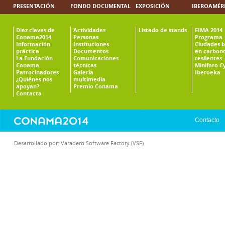
PRESENTACIÓN
FONDO DOCUMENTAL
EXPOSICIÓN
IBEROAMÉR
Diez claves de
Actividades
Listado de stands
EIMA 2014
Conama2014
Personas
Programa
Información
Instituciones
Ciudades b
práctica
Documentos
en carbono
La Fundación
Comunicaciones
resilentes
Conama
técnicas
Miniforo C
Patrocinadores
Galería
Iberoeka
¿Quiénes nos
multimedia
apoyan?
Premio Conama
Contacta
Contacto
Desarrollado por:
Varadero Software Factory (VSF)