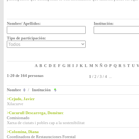
Nombre/ Apellidos:
Institución:
Tipo de participación:
A
B
C
D
E
F
G
H
I
J
K
L
M
N
Ñ
O
P
Q
R
S
T
U
1-20 de 164 personas
1
/
2
/
3
/
4
...
Nombre
/
Institución
>Cejudo, Javier
Xilacurve
>Cucurull Descarrega, Domènec
Comisionado
Xarxa de ciutats i pobles cap a la sostenibilitat
>Colomina, Diana
Coordinadora de Restauraciones Forestal