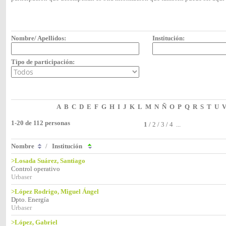
Nombre/ Apellidos:
Institución:
Tipo de participación:
A
B
C
D
E
F
G
H
I
J
K
L
M
N
Ñ
O
P
Q
R
S
T
U
1-20 de 112 personas
1
/
2
/
3
/
4
...
Nombre
/
Institución
>Losada Suárez, Santiago
Control operativo
Urbaser
>López Rodrigo, Miguel Ángel
Dpto. Energía
Urbaser
>López, Gabriel