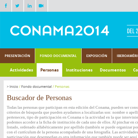
PRESENTACIÓN
FONDO DOCUMENTAL
EXPOSICIÓN
IBEROAMÉR
Actividades
Personas
Instituciones
Documentos
Co
>
Inicio
/
Fondo documental
/
Personas
Buscador de Personas
Todas las personas que participan en esta edición del Conama, pueden ser consu
criterios de búsqueda que pueden ayudarnos a localizarlas son: nombre o apelli
pertenecen, tipo de participación en Conama o la actividad en la que intervini
podemos acceder a la ficha de institución de cada uno de ellos. Al pinchar en c
listado, ordenado alfabéticamente por apellido (también se puede organizar por 
con el currículum de la persona acompañado de una fotografía. Las actividades e
participación que desempeñan es otra información que también puede ser aquí