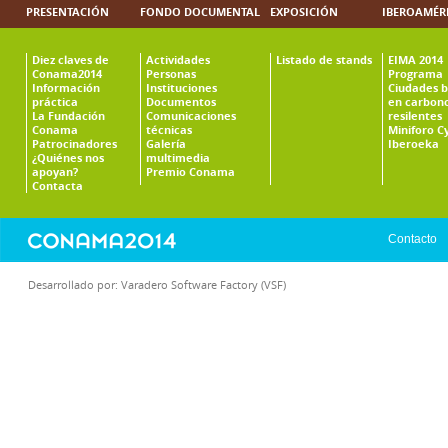
PRESENTACIÓN
FONDO DOCUMENTAL
EXPOSICIÓN
IBEROAMÉR
Diez claves de
Actividades
Listado de stands
EIMA 2014
Conama2014
Personas
Programa
Información
Instituciones
Ciudades b
práctica
Documentos
en carbono
La Fundación
Comunicaciones
resilentes
Conama
técnicas
Miniforo C
Patrocinadores
Galería
Iberoeka
¿Quiénes nos
multimedia
apoyan?
Premio Conama
Contacta
Contacto
Desarrollado por:
Varadero Software Factory (VSF)