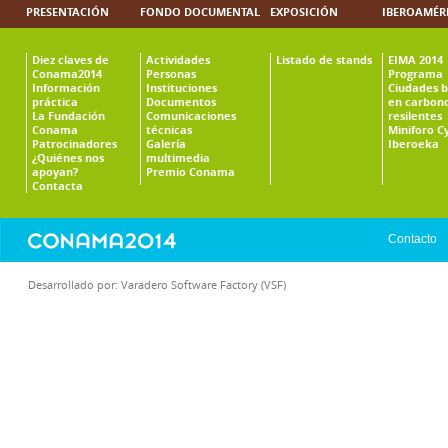
PRESENTACIÓN
FONDO DOCUMENTAL
EXPOSICIÓN
IBEROAMÉR
Diez claves de
Actividades
Listado de stands
EIMA 2014
Conama2014
Personas
Programa
Información
Instituciones
Ciudades b
práctica
Documentos
en carbono
La Fundación
Comunicaciones
resilentes
Conama
técnicas
Miniforo C
Patrocinadores
Galería
Iberoeka
¿Quiénes nos
multimedia
apoyan?
Premio Conama
Contacta
Contacto
Desarrollado por:
Varadero Software Factory (VSF)