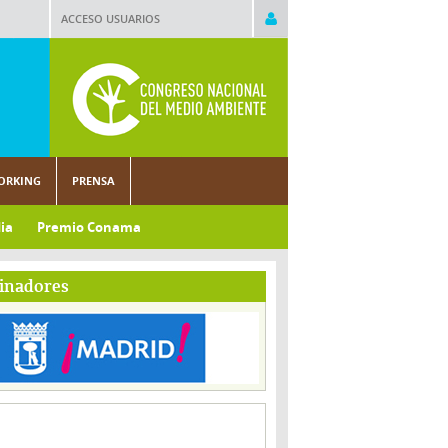
ACCESO USUARIOS
ORKING
PRENSA
ia
Premio Conama
inadores