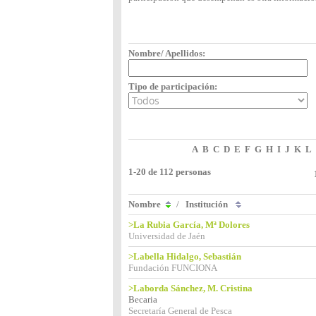
Nombre/ Apellidos:
Tipo de participación:
A
B
C
D
E
F
G
H
I
J
K
L
1-20 de 112 personas
Nombre
/
Institución
>La Rubia García, Mª Dolores
Universidad de Jaén
>Labella Hidalgo, Sebastián
Fundación FUNCIONA
>Laborda Sánchez, M. Cristina
Becaria
Secretaría General de Pesca