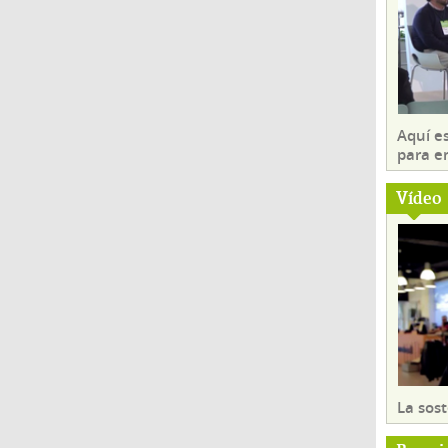
Aquí es
para e
Vídeo
La sost