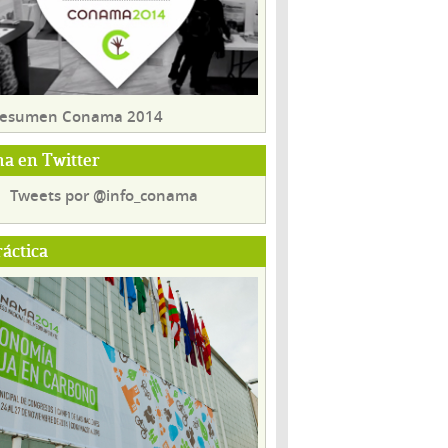
 resumen Conama 2014
a en Twitter
Tweets por @info_conama
ráctica