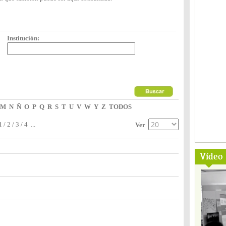
Institución:
M
N
Ñ
O
P
Q
R
S
T
U
V
W
Y
Z
TODOS
1
/
2
/
3
/
4
...
Ver
Vídeo