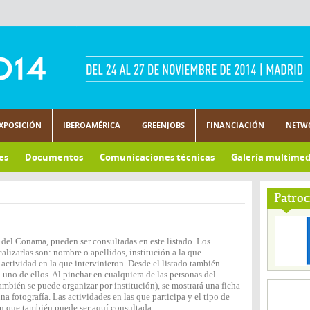
XPOSICIÓN
IBEROAMÉRICA
GREENJOBS
FINANCIACIÓN
NETW
es
Documentos
Comunicaciones técnicas
Galería multimed
Patroc
 del Conama, pueden ser consultadas en este listado. Los
lizarlas son: nombre o apellidos, institución a la que
actividad en la que intervinieron. Desde el listado también
 uno de ellos. Al pinchar en cualquiera de las personas del
ambién se puede organizar por institución), se mostrará una ficha
 fotografía. Las actividades en las que participa y el tipo de
n que también puede ser aquí consultada.