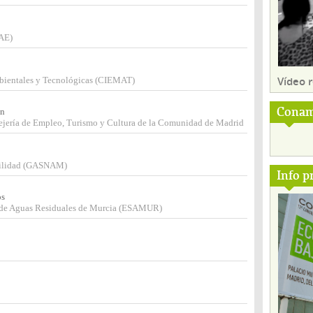
EAE)
Vídeo
mbientales y Tecnológicas (CIEMAT)
Conam
ón
sejería de Empleo, Turismo y Cultura de la Comunidad de Madrid
ovilidad (GASNAM)
Info p
os
 de Aguas Residuales de Murcia (ESAMUR)