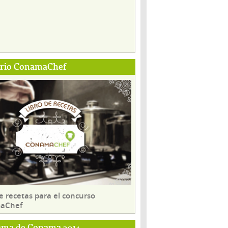
ario ConamaChef
e recetas para el concurso
aChef