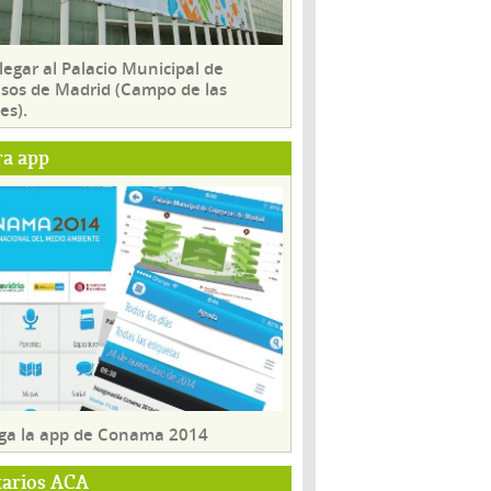
egar al Palacio Municipal de
sos de Madrid (Campo de las
es).
ra app
ga la app de Conama 2014
tarios ACA