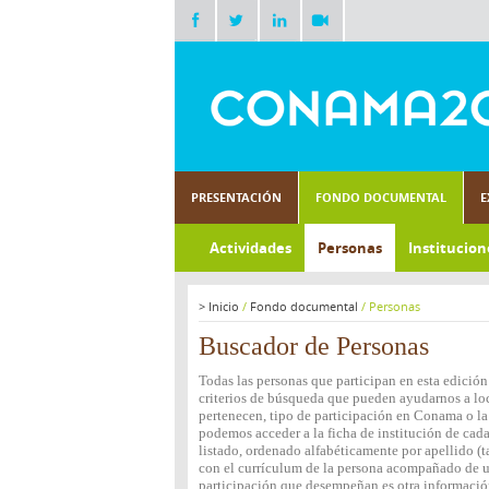
PRESENTACIÓN
FONDO DOCUMENTAL
E
Actividades
Personas
Institucion
>
Inicio
/
Fondo documental
/
Personas
Buscador de Personas
Todas las personas que participan en esta edición
criterios de búsqueda que pueden ayudarnos a loca
pertenecen, tipo de participación en Conama o la 
podemos acceder a la ficha de institución de cada
listado, ordenado alfabéticamente por apellido (t
con el currículum de la persona acompañado de una
participación que desempeñan es otra informació