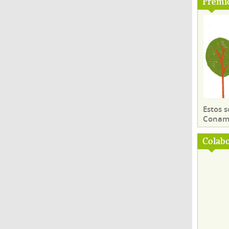
Premi
Estos 
Conama
Colab