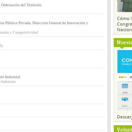
Ordenación del Territorio
Cómo ll
ión Público Privada. Dirección General de Innovación y
Congre
Nacion
onomía y Competitividad
Nuest
A)
te Industrial
o Ambiente
Descar
Volun