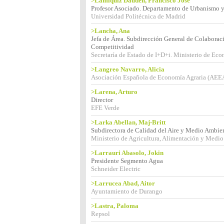
>Lamíquiz Daudén, Francisco José
Profesor Asociado. Departamento de Urbanismo y 
Universidad Politécnica de Madrid
>Lancha, Ana
Jefa de Área. Subdirección General de Colaborac
Competitividad
Secretaría de Estado de I+D+i. Ministerio de Ec
>Langreo Navarro, Alicia
Asociación Española de Economía Agraria (AEE
>Larena, Arturo
Director
EFE Verde
>Larka Abellan, Maj-Britt
Subdirectora de Calidad del Aire y Medio Ambien
Ministerio de Agricultura, Alimentación y Medi
>Larrauri Abasolo, Jokin
Presidente Segmento Agua
Schneider Electric
>Larrucea Abad, Aitor
Ayuntamiento de Durango
>Lastra, Paloma
Repsol