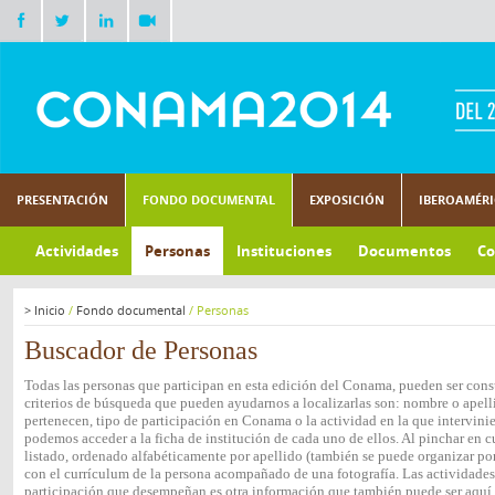
PRESENTACIÓN
FONDO DOCUMENTAL
EXPOSICIÓN
IBEROAMÉR
Actividades
Personas
Instituciones
Documentos
Co
>
Inicio
/
Fondo documental
/
Personas
Buscador de Personas
Todas las personas que participan en esta edición del Conama, pueden ser consu
criterios de búsqueda que pueden ayudarnos a localizarlas son: nombre o apelli
pertenecen, tipo de participación en Conama o la actividad en la que intervini
podemos acceder a la ficha de institución de cada uno de ellos. Al pinchar en c
listado, ordenado alfabéticamente por apellido (también se puede organizar por 
con el currículum de la persona acompañado de una fotografía. Las actividades e
participación que desempeñan es otra información que también puede ser aquí