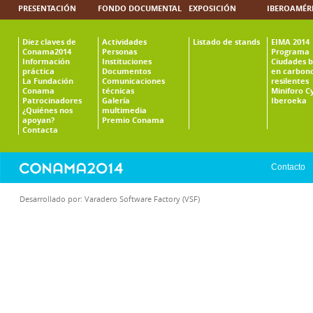
PRESENTACIÓN
FONDO DOCUMENTAL
EXPOSICIÓN
IBEROAMÉR
Diez claves de
Actividades
Listado de stands
EIMA 2014
Conama2014
Personas
Programa
Información
Instituciones
Ciudades b
práctica
Documentos
en carbono
La Fundación
Comunicaciones
resilentes
Conama
técnicas
Miniforo C
Patrocinadores
Galería
Iberoeka
¿Quiénes nos
multimedia
apoyan?
Premio Conama
Contacta
Contacto
Desarrollado por:
Varadero Software Factory (VSF)