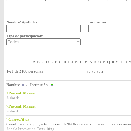
Nombre/ Apellidos:
Institución:
Tipo de participación:
A
B
C
D
E
F
G
H
I
J
K
L
M
N
Ñ
O
P
Q
R
S
T
U
1-20 de 2166 personas
1
/
2
/
3
/
4
...
Nombre
/
Institución
>Pascual, Manuel
Zuloark
>Pascual, Manuel
Zuloark
>Garro, Aitor
Coordinador del proyecto Europeo INNEON (network for eco-innovation inve
Zabala Innovation Consulting