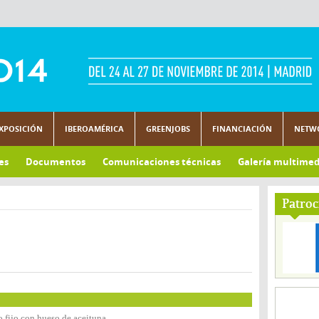
XPOSICIÓN
IBEROAMÉRICA
GREENJOBS
FINANCIACIÓN
NETW
es
Documentos
Comunicaciones técnicas
Galería multimed
Patroc
o fijo con hueso de aceituna