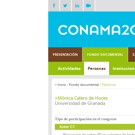
PRESENTACIÓN
FONDO DOCUMENTAL
E
Actividades
Personas
Institucion
>
Inicio
/
Fondo documental
/
Personas
>Mónica Calero de Hoces
Universidad de Granada
Tipo de participación en el congreso
Autor CT
Biosorción de cobre (II) en columna de lech