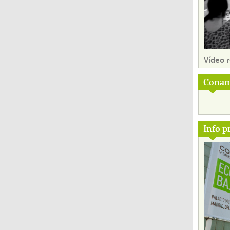
Vídeo
Conam
Info p