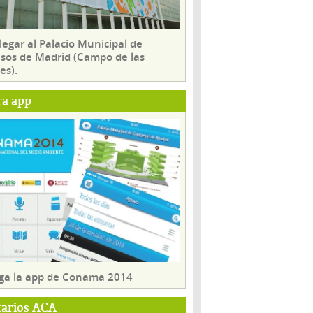
egar al Palacio Municipal de
sos de Madrid (Campo de las
es).
ra app
ga la app de Conama 2014
tarios ACA