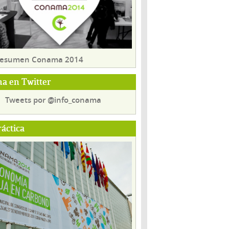
 resumen Conama 2014
a en Twitter
Tweets por @info_conama
ráctica