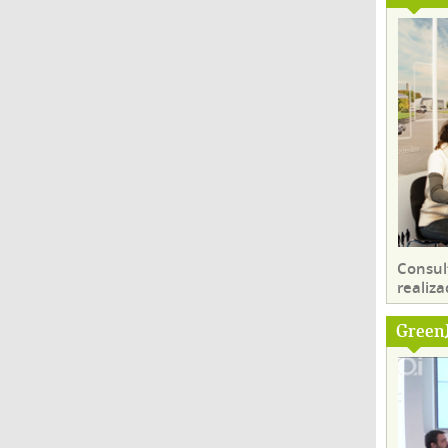
Consul
realiza
Green