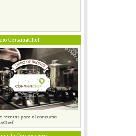
ario ConamaChef
e recetas para el concurso
aChef