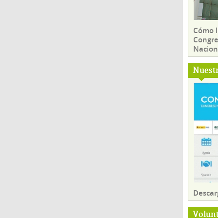
Cómo ll
Congre
Nacion
Nuest
Descar
Volun