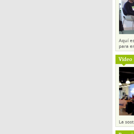
Aquí es
para e
Vídeo
La sost