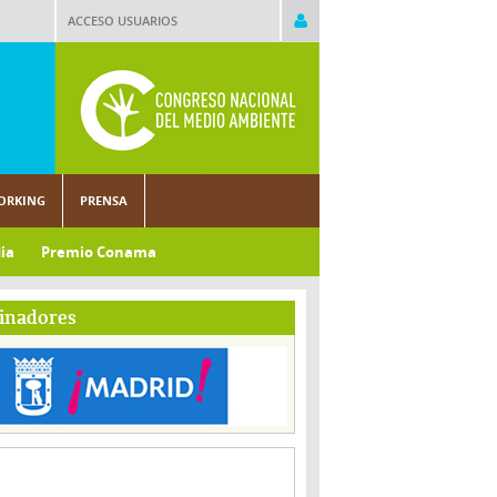
ACCESO USUARIOS
ORKING
PRENSA
ia
Premio Conama
inadores