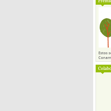
Premi
Estos 
Conama
Colab