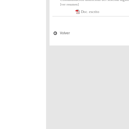
[ver resumen]
Doc. escrito
Volver