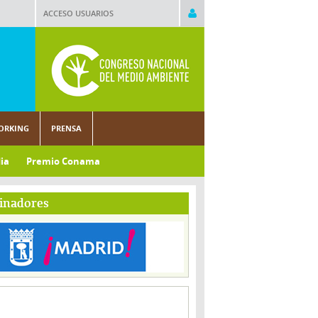
ACCESO USUARIOS
ORKING
PRENSA
ia
Premio Conama
inadores