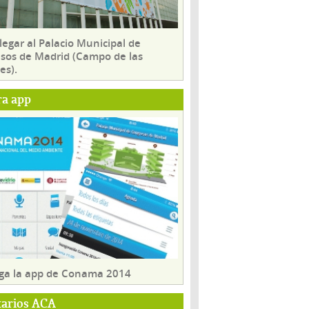
egar al Palacio Municipal de
sos de Madrid (Campo de las
es).
ra app
ga la app de Conama 2014
tarios ACA