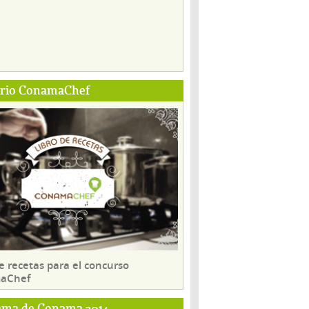
ario ConamaChef
e recetas para el concurso
aChef