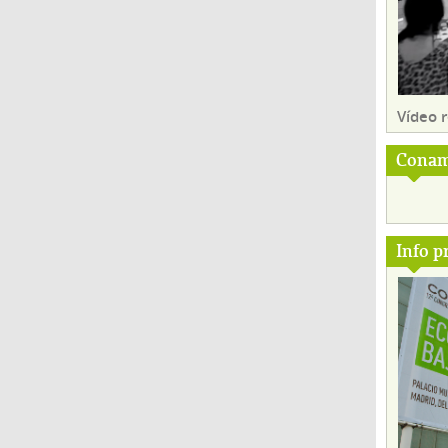
Vídeo
Conam
Info p