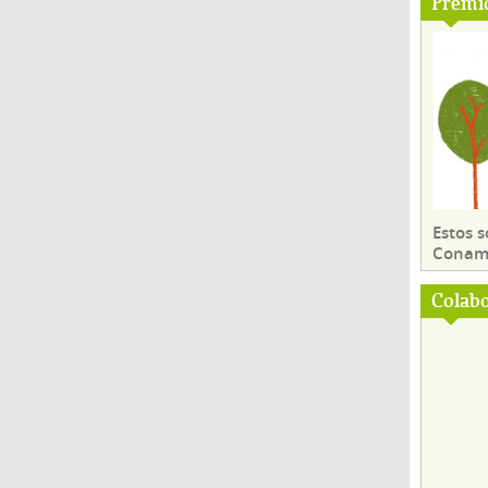
Premi
Estos 
Conama
Colab