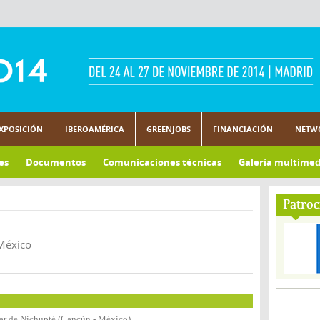
XPOSICIÓN
IBEROAMÉRICA
GREENJOBS
FINANCIACIÓN
NETW
es
Documentos
Comunicaciones técnicas
Galería multimed
Patroc
México
ar de Nichupté (Cancún - México)