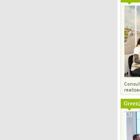
Consul
realiza
Green