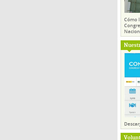
Cómo ll
Congre
Nacion
Nuest
Descar
Volun