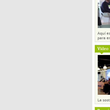
Aquí es
para e
Vídeo
La sost