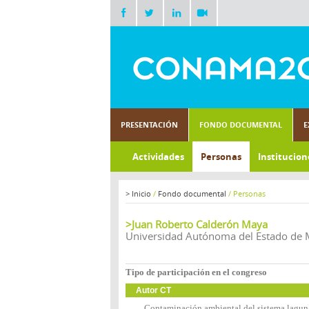
PRESENTACIÓN
FONDO DOCUMENTAL
E
Actividades
Personas
Institucion
>
Inicio
/
Fondo documental
/
Personas
>Juan Roberto Calderón Maya
Universidad Autónoma del Estado de 
Tipo de participación en el congreso
Autor CT
Contaminación ambiental del sistema lagun