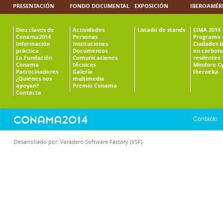
PRESENTACIÓN
FONDO DOCUMENTAL
EXPOSICIÓN
IBEROAMÉR
Diez claves de
Actividades
Listado de stands
EIMA 2014
Conama2014
Personas
Programa
Información
Instituciones
Ciudades b
práctica
Documentos
en carbono
La Fundación
Comunicaciones
resilentes
Conama
técnicas
Miniforo C
Patrocinadores
Galería
Iberoeka
¿Quiénes nos
multimedia
apoyan?
Premio Conama
Contacta
Contacto
Desarrollado por:
Varadero Software Factory (VSF)