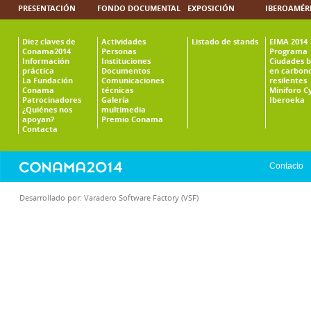
PRESENTACIÓN
FONDO DOCUMENTAL
EXPOSICIÓN
IBEROAMÉR
Diez claves de
Actividades
Listado de stands
EIMA 2014
Conama2014
Personas
Programa
Información
Instituciones
Ciudades b
práctica
Documentos
en carbono
La Fundación
Comunicaciones
resilentes
Conama
técnicas
Miniforo C
Patrocinadores
Galería
Iberoeka
¿Quiénes nos
multimedia
apoyan?
Premio Conama
Contacta
Contacto
Desarrollado por:
Varadero Software Factory (VSF)