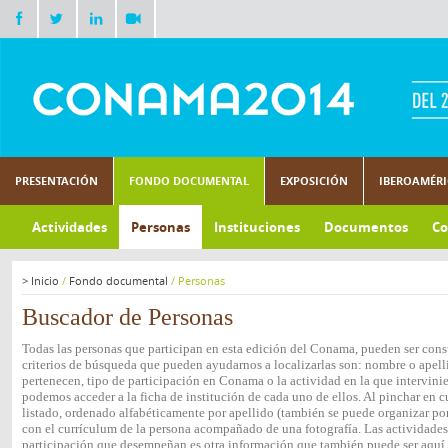
PRESENTACIÓN
FONDO DOCUMENTAL
EXPOSICIÓN
IBEROAMÉR
Actividades
Personas
Instituciones
Documentos
Co
>
Inicio
/
Fondo documental
/
Personas
Buscador de Personas
Todas las personas que participan en esta edición del Conama, pueden ser consu
criterios de búsqueda que pueden ayudarnos a localizarlas son: nombre o apelli
pertenecen, tipo de participación en Conama o la actividad en la que intervini
podemos acceder a la ficha de institución de cada uno de ellos. Al pinchar en c
listado, ordenado alfabéticamente por apellido (también se puede organizar por 
con el currículum de la persona acompañado de una fotografía. Las actividades e
participación que desempeñan es otra información que también puede ser aquí