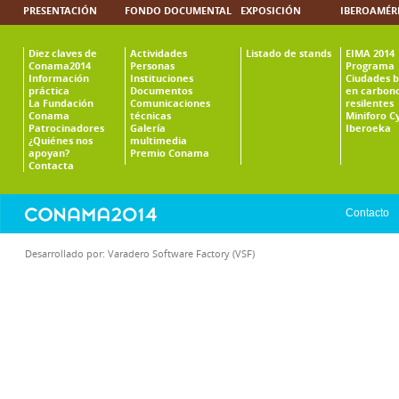
PRESENTACIÓN
FONDO DOCUMENTAL
EXPOSICIÓN
IBEROAMÉR
Diez claves de
Actividades
Listado de stands
EIMA 2014
Conama2014
Personas
Programa
Información
Instituciones
Ciudades b
práctica
Documentos
en carbono
La Fundación
Comunicaciones
resilentes
Conama
técnicas
Miniforo C
Patrocinadores
Galería
Iberoeka
¿Quiénes nos
multimedia
apoyan?
Premio Conama
Contacta
Contacto
Desarrollado por:
Varadero Software Factory (VSF)