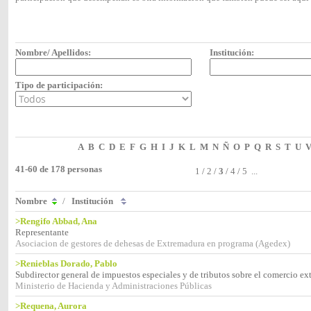
Nombre/ Apellidos:
Institución:
Tipo de participación:
A
B
C
D
E
F
G
H
I
J
K
L
M
N
Ñ
O
P
Q
R
S
T
U
41-60 de 178 personas
1
/
2
/
3
/
4
/
5
...
Nombre
/
Institución
>Rengifo Abbad, Ana
Representante
Asociacion de gestores de dehesas de Extremadura en programa (Agedex)
>Renieblas Dorado, Pablo
Subdirector general de impuestos especiales y de tributos sobre el comercio ext
Ministerio de Hacienda y Administraciones Públicas
>Requena, Aurora