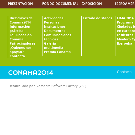
PRESENTACIÓN
FONDO DOCUMENTAL
EXPOSICIÓN
IBEROAMÉR
Diez claves de
Actividades
Listado de stands
EIMA 2014
Conama2014
Personas
Programa
Información
Instituciones
Ciudades b
práctica
Documentos
en carbono
La Fundación
Comunicaciones
resilentes
Conama
técnicas
Miniforo C
Patrocinadores
Galería
Iberoeka
¿Quiénes nos
multimedia
apoyan?
Premio Conama
Contacta
Contacto
Desarrollado por:
Varadero Software Factory (VSF)