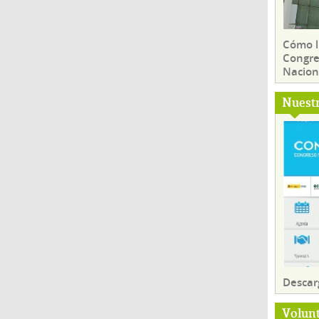
Cómo ll
Congre
Nacion
Nuest
Descar
Volun