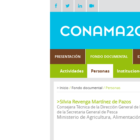
PRESENTACIÓN
FONDO DOCUMENTAL
E
Actividades
Personas
Institucion
>
Inicio
/
Fondo documental
/
Personas
>Silvia Revenga Martínez de Pazos
Consejera Técnica de la Dirección General de
de la Secretaria General de Pesca
Ministerio de Agricultura, Alimentaci