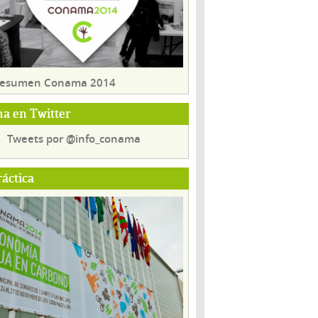
 resumen Conama 2014
a en Twitter
Tweets por @info_conama
ráctica