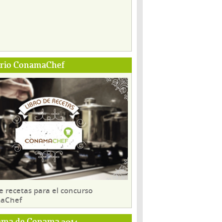
ario ConamaChef
e recetas para el concurso
aChef