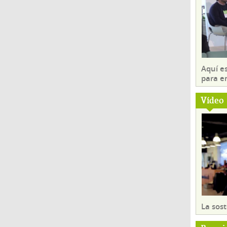
Aquí es
para e
Vídeo
La sost