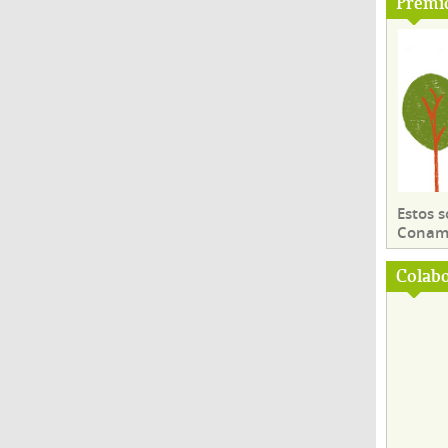
Premi
Estos 
Conama
Colab