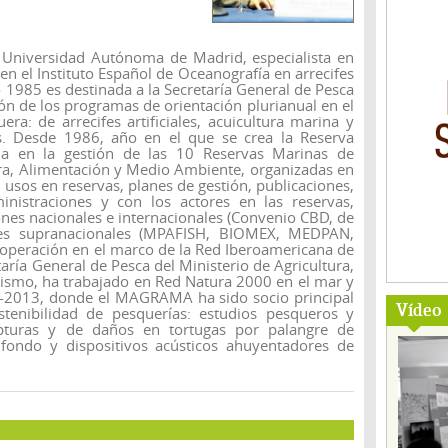
a Universidad Autónoma de Madrid, especialista en
en el Instituto Español de Oceanografía en arrecifes
año 1985 es destinada a la Secretaría General de Pesca
ón de los programas de orientación plurianual en el
era: de arrecifes artificiales, acuicultura marina y
s. Desde 1986, año en el que se crea la Reserva
aja en la gestión de las 10 Reservas Marinas de
ura, Alimentación y Medio Ambiente, organizadas en
usos en reservas, planes de gestión, publicaciones,
nistraciones y con los actores en las reservas,
es nacionales e internacionales (Convenio CBD, de
des supranacionales (MPAFISH, BIOMEX, MEDPAN,
peración en el marco de la Red Iberoamericana de
aría General de Pesca del Ministerio de Agricultura,
smo, ha trabajado en Red Natura 2000 en el mar y
-2013, donde el MAGRAMA ha sido socio principal
Vídeo
tenibilidad de pesquerías: estudios pesqueros y
apturas y de daños en tortugas por palangre de
 fondo y dispositivos acústicos ahuyentadores de