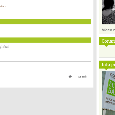
stica
Vídeo
Conam
 global
Info p
Imprimir