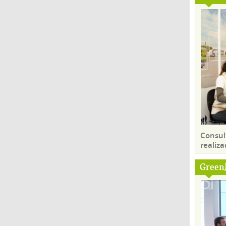
Consul
realiza
Green