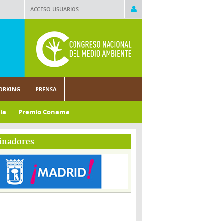
ACCESO USUARIOS
ORKING
PRENSA
ia
Premio Conama
inadores