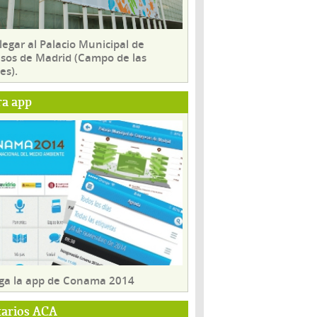
egar al Palacio Municipal de
sos de Madrid (Campo de las
es).
ra app
ga la app de Conama 2014
tarios ACA