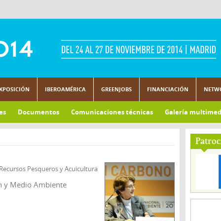
XPOSICIÓN
IBEROAMÉRICA
GREENJOBS
FINANCIACIÓN
NETW
es
Documentos
Comunicaciones técnicas
Galería multimed
Patroc
 Recursos Pesqueros y Acuicultura
ón y Medio Ambiente