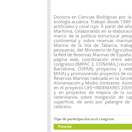
Doctora en Ciencias Biológicas por l
ecología acuática. Trabajó desde 1980 
artificiales y coral rojo. A partir del 
Marítima, colaborando en la elaboraci
marco de la política estructural pesqu
continental y sobre reservas marina
Marina de la Isla de Tabarca, trab
pesqueras, del Ministerio de Agricult
la Red de Reservas Marinas de España: 
página web, coordinación entre admi
congresos (IMPAC 3, CONAMA,) reunion
Barcelona, OSPAR), proyectos y re
MAIA) y promoviendo proyectos de coo
Reservas Marinas radicada en la Secret
Alimentación y Medio Ambiente. Asimi
en el proyecto LIFE+INDEMARES 2009
y en proyectos de mejora de la sos
veterinarios sobre mitigación de c
superficie, de aves por palangre de
cetáceos.
Tipo de participación en el congreso
Ponente