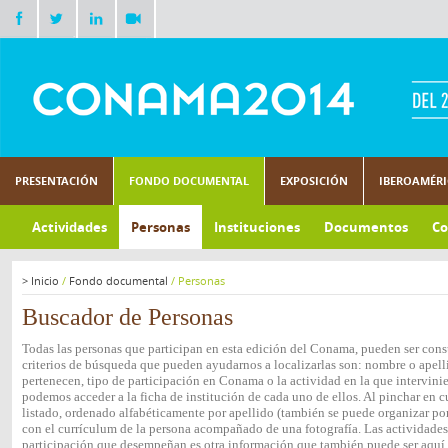
PRESENTACIÓN
FONDO DOCUMENTAL
EXPOSICIÓN
IBEROAMÉR
Actividades
Personas
Instituciones
Documentos
Co
>
Inicio
/
Fondo documental
/
Personas
Buscador de Personas
Todas las personas que participan en esta edición del Conama, pueden ser consu
criterios de búsqueda que pueden ayudarnos a localizarlas son: nombre o apelli
pertenecen, tipo de participación en Conama o la actividad en la que intervini
podemos acceder a la ficha de institución de cada uno de ellos. Al pinchar en c
listado, ordenado alfabéticamente por apellido (también se puede organizar por 
con el currículum de la persona acompañado de una fotografía. Las actividades e
participación que desempeñan es otra información que también puede ser aquí