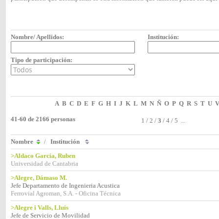
Nombre/ Apellidos:
Institución:
Tipo de participación:
A
B
C
D
E
F
G
H
I
J
K
L
M
N
Ñ
O
P
Q
R
S
T
U
41-60 de 2166 personas
1
/
2
/
3
/
4
/
5
...
Nombre
/
Institución
>Aldaco García, Ruben
Universidad de Cantabria
>Alegre, Dámaso M.
Jefe Departamento de Ingenieria Acustica
Ferrovial Agroman, S.A. - Oficina Técnica
>Alegre i Valls, Lluís
Jefe de Servicio de Movilidad