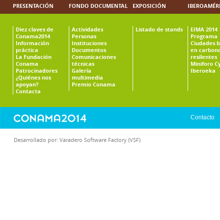
PRESENTACIÓN
FONDO DOCUMENTAL
EXPOSICIÓN
IBEROAMÉR
Diez claves de
Actividades
Listado de stands
EIMA 2014
Conama2014
Personas
Programa
Información
Instituciones
Ciudades b
práctica
Documentos
en carbono
La Fundación
Comunicaciones
resilentes
Conama
técnicas
Miniforo C
Patrocinadores
Galería
Iberoeka
¿Quiénes nos
multimedia
apoyan?
Premio Conama
Contacta
Contacto
Desarrollado por:
Varadero Software Factory (VSF)