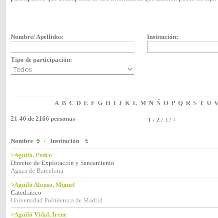
Nombre/ Apellidos:
Institución:
Tipo de participación:
A
B
C
D
E
F
G
H
I
J
K
L
M
N
Ñ
O
P
Q
R
S
T
U
21-40 de 2166 personas
1
/
2
/
3
/
4
...
Nombre
/
Institución
>Aguiló, Pedro
Director de Explotación y Saneamiento
Aguas de Barcelona
>Aguiló Alonso, Miguel
Catedrático
Universidad Politécnica de Madrid
>Aguiló Vidal, Irene