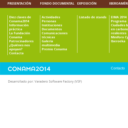
PRESENTACIÓN
FONDO DOCUMENTAL
EXPOSICIÓN
IBEROAMÉR
Diez claves de
Actividades
Listado de stands
EIMA 2014
Conama2014
Personas
Programa
Información
Instituciones
Ciudades b
práctica
Documentos
en carbono
La Fundación
Comunicaciones
resilentes
Conama
técnicas
Miniforo C
Patrocinadores
Galería
Iberoeka
¿Quiénes nos
multimedia
apoyan?
Premio Conama
Contacta
Contacto
Desarrollado por:
Varadero Software Factory (VSF)