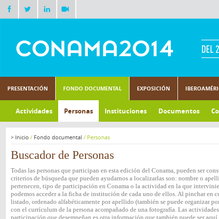
PRESENTACIÓN
FONDO DOCUMENTAL
EXPOSICIÓN
IBEROAMÉR
Actividades
Personas
Instituciones
Documentos
Co
>
Inicio
/
Fondo documental
/
Personas
Buscador de Personas
Todas las personas que participan en esta edición del Conama, pueden ser consu
criterios de búsqueda que pueden ayudarnos a localizarlas son: nombre o apelli
pertenecen, tipo de participación en Conama o la actividad en la que intervini
podemos acceder a la ficha de institución de cada uno de ellos. Al pinchar en c
listado, ordenado alfabéticamente por apellido (también se puede organizar por 
con el currículum de la persona acompañado de una fotografía. Las actividades e
participación que desempeñan es otra información que también puede ser aquí