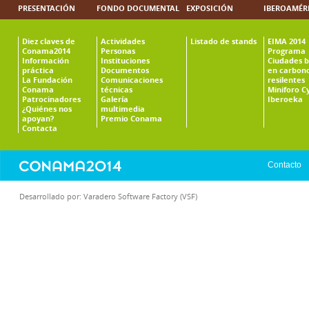
PRESENTACIÓN
FONDO DOCUMENTAL
EXPOSICIÓN
IBEROAMÉR
Diez claves de
Actividades
Listado de stands
EIMA 2014
Conama2014
Personas
Programa
Información
Instituciones
Ciudades b
práctica
Documentos
en carbono
La Fundación
Comunicaciones
resilentes
Conama
técnicas
Miniforo C
Patrocinadores
Galería
Iberoeka
¿Quiénes nos
multimedia
apoyan?
Premio Conama
Contacta
Contacto
Desarrollado por:
Varadero Software Factory (VSF)