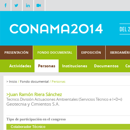
PRESENTACIÓN
FONDO DOCUMENTAL
EXPOSICIÓN
IBEROAMÉR
Actividades
Personas
Instituciones
Documentos
Co
>
Inicio
/
Fondo documental
/
Personas
>Juan Ramón Riera Sánchez
Tecnico.División Actuaciones Ambientales (Servicios Técnico e I+D+i)
Geotecnia y Cimientos S.A.
Tipo de participación en el congreso
Colaborador Técnico