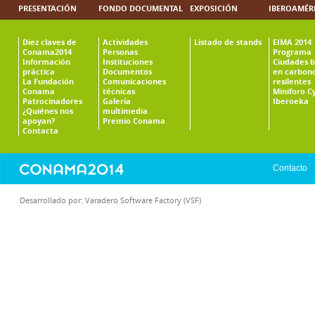
PRESENTACIÓN
FONDO DOCUMENTAL
EXPOSICIÓN
IBEROAMÉR
Diez claves de
Actividades
Listado de stands
EIMA 2014
Conama2014
Personas
Programa
Información
Instituciones
Ciudades b
práctica
Documentos
en carbono
La Fundación
Comunicaciones
resilentes
Conama
técnicas
Miniforo C
Patrocinadores
Galería
Iberoeka
¿Quiénes nos
multimedia
apoyan?
Premio Conama
Contacta
Contacto
Desarrollado por:
Varadero Software Factory (VSF)