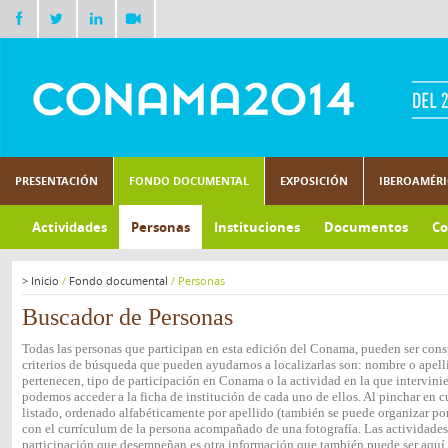
PRESENTACIÓN
FONDO DOCUMENTAL
EXPOSICIÓN
IBEROAMÉR
Actividades
Personas
Instituciones
Documentos
Co
>
Inicio
/
Fondo documental
/
Personas
Buscador de Personas
Todas las personas que participan en esta edición del Conama, pueden ser consu
criterios de búsqueda que pueden ayudarnos a localizarlas son: nombre o apelli
pertenecen, tipo de participación en Conama o la actividad en la que intervini
podemos acceder a la ficha de institución de cada uno de ellos. Al pinchar en c
listado, ordenado alfabéticamente por apellido (también se puede organizar por 
con el currículum de la persona acompañado de una fotografía. Las actividades e
participación que desempeñan es otra información que también puede ser aquí