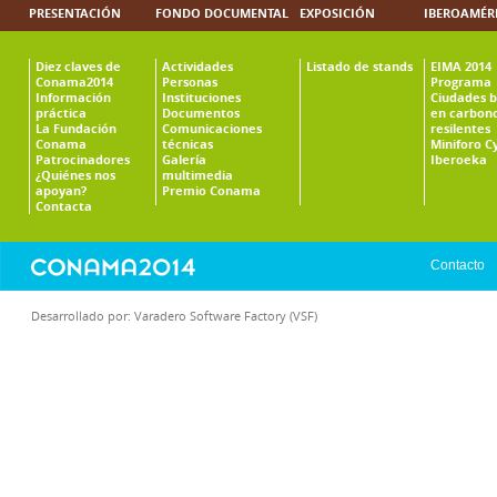
PRESENTACIÓN
FONDO DOCUMENTAL
EXPOSICIÓN
IBEROAMÉR
Diez claves de
Actividades
Listado de stands
EIMA 2014
Conama2014
Personas
Programa
Información
Instituciones
Ciudades b
práctica
Documentos
en carbono
La Fundación
Comunicaciones
resilentes
Conama
técnicas
Miniforo C
Patrocinadores
Galería
Iberoeka
¿Quiénes nos
multimedia
apoyan?
Premio Conama
Contacta
Contacto
Desarrollado por:
Varadero Software Factory (VSF)