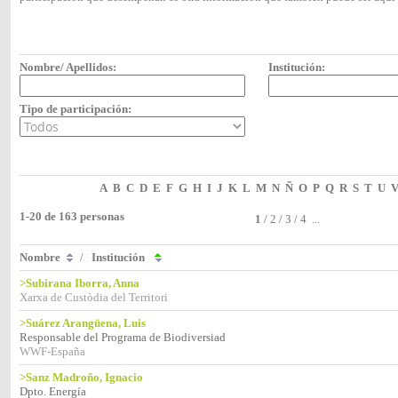
Nombre/ Apellidos:
Institución:
Tipo de participación:
A
B
C
D
E
F
G
H
I
J
K
L
M
N
Ñ
O
P
Q
R
S
T
U
1-20 de 163 personas
1
/
2
/
3
/
4
...
Nombre
/
Institución
>Subirana Iborra, Anna
Xarxa de Custòdia del Territori
>Suárez Arangüena, Luis
Responsable del Programa de Biodiversiad
WWF-España
>Sanz Madroño, Ignacio
Dpto. Energía