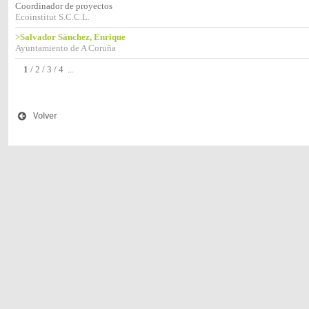
Coordinador de proyectos
Ecoinstitut S.C.C.L.
>Salvador Sánchez, Enrique
Ayuntamiento de A Coruña
1
/
2
/
3
/
4
...
Volver