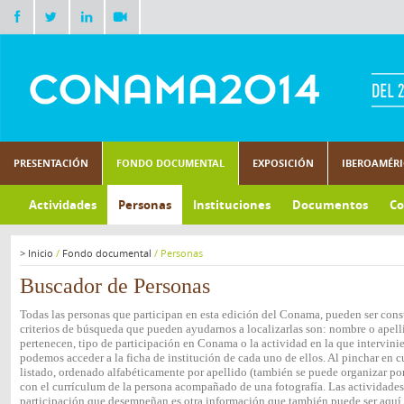
PRESENTACIÓN
FONDO DOCUMENTAL
EXPOSICIÓN
IBEROAMÉR
Actividades
Personas
Instituciones
Documentos
Co
>
Inicio
/
Fondo documental
/
Personas
Buscador de Personas
Todas las personas que participan en esta edición del Conama, pueden ser consu
criterios de búsqueda que pueden ayudarnos a localizarlas son: nombre o apelli
pertenecen, tipo de participación en Conama o la actividad en la que intervini
podemos acceder a la ficha de institución de cada uno de ellos. Al pinchar en c
listado, ordenado alfabéticamente por apellido (también se puede organizar por 
con el currículum de la persona acompañado de una fotografía. Las actividades e
participación que desempeñan es otra información que también puede ser aquí