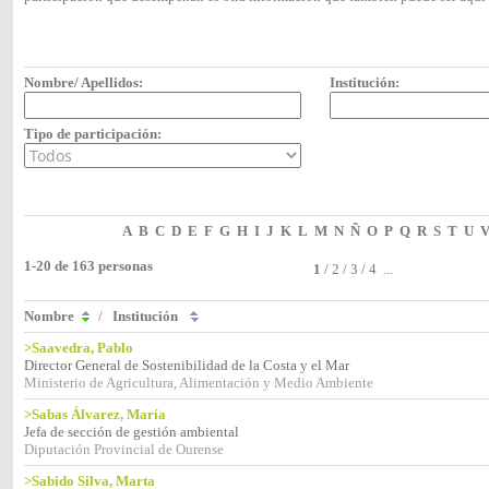
Nombre/ Apellidos:
Institución:
Tipo de participación:
A
B
C
D
E
F
G
H
I
J
K
L
M
N
Ñ
O
P
Q
R
S
T
U
1-20 de 163 personas
1
/
2
/
3
/
4
...
Nombre
/
Institución
>Saavedra, Pablo
Director General de Sostenibilidad de la Costa y el Mar
Ministerio de Agricultura, Alimentación y Medio Ambiente
>Sabas Álvarez, María
Jefa de sección de gestión ambiental
Diputación Provincial de Ourense
>Sabido Silva, Marta