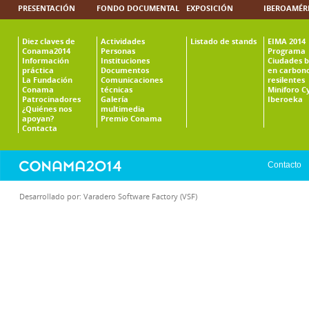
PRESENTACIÓN
FONDO DOCUMENTAL
EXPOSICIÓN
IBEROAMÉR
Diez claves de
Actividades
Listado de stands
EIMA 2014
Conama2014
Personas
Programa
Información
Instituciones
Ciudades b
práctica
Documentos
en carbono
La Fundación
Comunicaciones
resilentes
Conama
técnicas
Miniforo C
Patrocinadores
Galería
Iberoeka
¿Quiénes nos
multimedia
apoyan?
Premio Conama
Contacta
Contacto
Desarrollado por:
Varadero Software Factory (VSF)