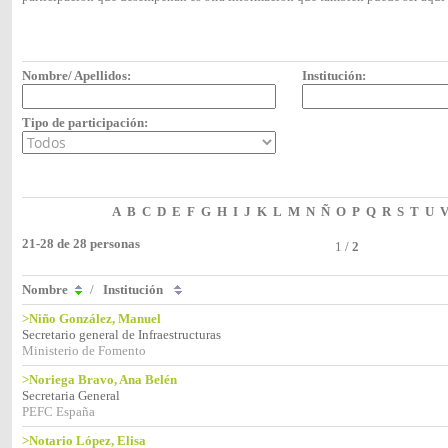
Nombre/ Apellidos:
Institución:
Tipo de participación:
A
B
C
D
E
F
G
H
I
J
K
L
M
N
Ñ
O
P
Q
R
S
T
U
21-28 de 28 personas
1
/
2
Nombre
/
Institución
>Niño González, Manuel
Secretario general de Infraestructuras
Ministerio de Fomento
>Noriega Bravo, Ana Belén
Secretaria General
PEFC España
>Notario López, Elisa