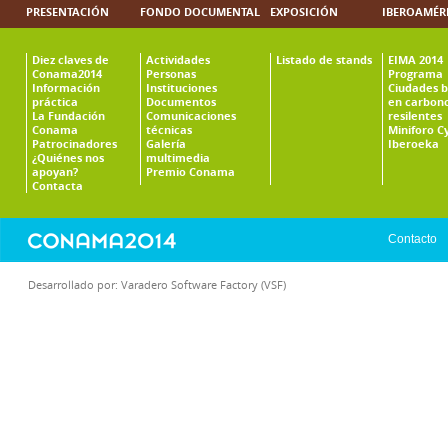
PRESENTACIÓN
FONDO DOCUMENTAL
EXPOSICIÓN
IBEROAMÉR
Diez claves de
Actividades
Listado de stands
EIMA 2014
Conama2014
Personas
Programa
Información
Instituciones
Ciudades b
práctica
Documentos
en carbono
La Fundación
Comunicaciones
resilentes
Conama
técnicas
Miniforo C
Patrocinadores
Galería
Iberoeka
¿Quiénes nos
multimedia
apoyan?
Premio Conama
Contacta
Contacto
Desarrollado por:
Varadero Software Factory (VSF)