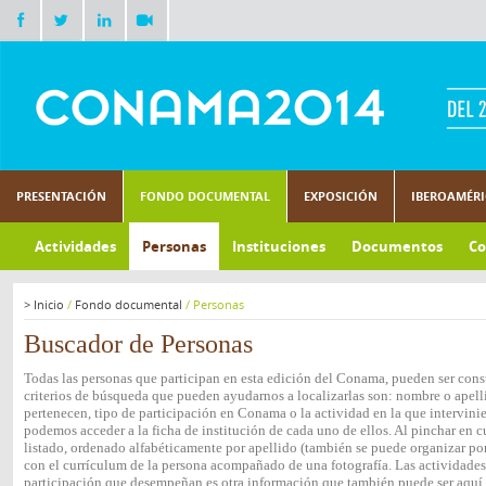
PRESENTACIÓN
FONDO DOCUMENTAL
EXPOSICIÓN
IBEROAMÉR
Actividades
Personas
Instituciones
Documentos
Co
>
Inicio
/
Fondo documental
/
Personas
Buscador de Personas
Todas las personas que participan en esta edición del Conama, pueden ser consu
criterios de búsqueda que pueden ayudarnos a localizarlas son: nombre o apelli
pertenecen, tipo de participación en Conama o la actividad en la que intervini
podemos acceder a la ficha de institución de cada uno de ellos. Al pinchar en c
listado, ordenado alfabéticamente por apellido (también se puede organizar por 
con el currículum de la persona acompañado de una fotografía. Las actividades e
participación que desempeñan es otra información que también puede ser aquí