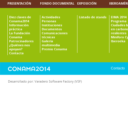
PRESENTACIÓN
FONDO DOCUMENTAL
EXPOSICIÓN
IBEROAMÉR
Diez claves de
Actividades
Listado de stands
EIMA 2014
Conama2014
Personas
Programa
Información
Instituciones
Ciudades b
práctica
Documentos
en carbono
La Fundación
Comunicaciones
resilentes
Conama
técnicas
Miniforo C
Patrocinadores
Galería
Iberoeka
¿Quiénes nos
multimedia
apoyan?
Premio Conama
Contacta
Contacto
Desarrollado por:
Varadero Software Factory (VSF)