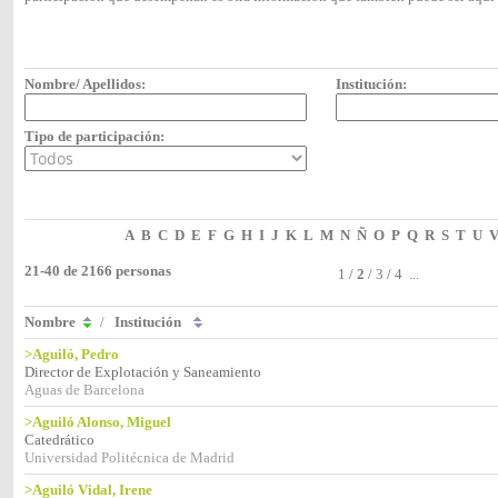
Nombre/ Apellidos:
Institución:
Tipo de participación:
A
B
C
D
E
F
G
H
I
J
K
L
M
N
Ñ
O
P
Q
R
S
T
U
21-40 de 2166 personas
1
/
2
/
3
/
4
...
Nombre
/
Institución
>Aguiló, Pedro
Director de Explotación y Saneamiento
Aguas de Barcelona
>Aguiló Alonso, Miguel
Catedrático
Universidad Politécnica de Madrid
>Aguiló Vidal, Irene