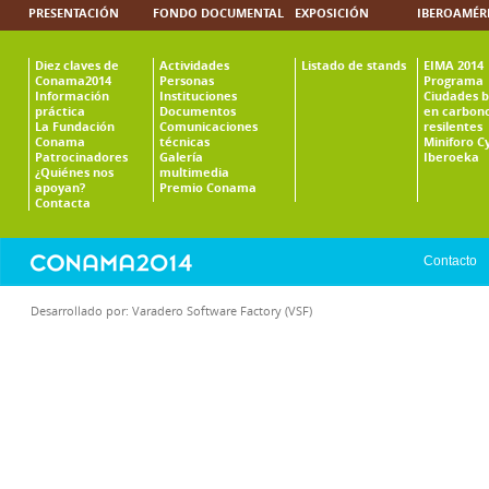
PRESENTACIÓN
FONDO DOCUMENTAL
EXPOSICIÓN
IBEROAMÉR
Diez claves de
Actividades
Listado de stands
EIMA 2014
Conama2014
Personas
Programa
Información
Instituciones
Ciudades b
práctica
Documentos
en carbono
La Fundación
Comunicaciones
resilentes
Conama
técnicas
Miniforo C
Patrocinadores
Galería
Iberoeka
¿Quiénes nos
multimedia
apoyan?
Premio Conama
Contacta
Contacto
Desarrollado por:
Varadero Software Factory (VSF)