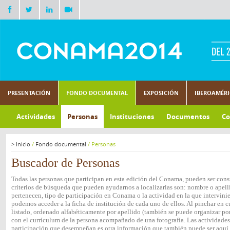
PRESENTACIÓN
FONDO DOCUMENTAL
EXPOSICIÓN
IBEROAMÉR
Actividades
Personas
Instituciones
Documentos
Co
>
Inicio
/
Fondo documental
/
Personas
Buscador de Personas
Todas las personas que participan en esta edición del Conama, pueden ser consu
criterios de búsqueda que pueden ayudarnos a localizarlas son: nombre o apelli
pertenecen, tipo de participación en Conama o la actividad en la que intervini
podemos acceder a la ficha de institución de cada uno de ellos. Al pinchar en c
listado, ordenado alfabéticamente por apellido (también se puede organizar por 
con el currículum de la persona acompañado de una fotografía. Las actividades e
participación que desempeñan es otra información que también puede ser aquí