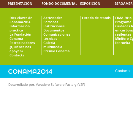
PRESENTACIÓN
FONDO DOCUMENTAL
EXPOSICIÓN
IBEROAMÉR
Diez claves de
Actividades
Listado de stands
EIMA 2014
Conama2014
Personas
Programa
Información
Instituciones
Ciudades b
práctica
Documentos
en carbono
La Fundación
Comunicaciones
resilentes
Conama
técnicas
Miniforo C
Patrocinadores
Galería
Iberoeka
¿Quiénes nos
multimedia
apoyan?
Premio Conama
Contacta
Contacto
Desarrollado por:
Varadero Software Factory (VSF)