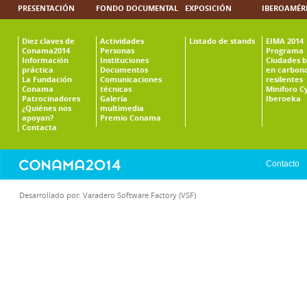
PRESENTACIÓN
FONDO DOCUMENTAL
EXPOSICIÓN
IBEROAMÉR
Diez claves de
Actividades
Listado de stands
EIMA 2014
Conama2014
Personas
Programa
Información
Instituciones
Ciudades b
práctica
Documentos
en carbono
La Fundación
Comunicaciones
resilentes
Conama
técnicas
Miniforo C
Patrocinadores
Galería
Iberoeka
¿Quiénes nos
multimedia
apoyan?
Premio Conama
Contacta
Contacto
Desarrollado por:
Varadero Software Factory (VSF)