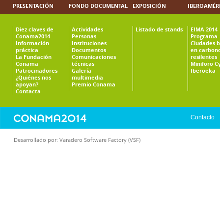
PRESENTACIÓN
FONDO DOCUMENTAL
EXPOSICIÓN
IBEROAMÉR
Diez claves de
Actividades
Listado de stands
EIMA 2014
Conama2014
Personas
Programa
Información
Instituciones
Ciudades b
práctica
Documentos
en carbono
La Fundación
Comunicaciones
resilentes
Conama
técnicas
Miniforo C
Patrocinadores
Galería
Iberoeka
¿Quiénes nos
multimedia
apoyan?
Premio Conama
Contacta
Contacto
Desarrollado por:
Varadero Software Factory (VSF)