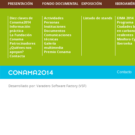
PRESENTACIÓN
FONDO DOCUMENTAL
EXPOSICIÓN
IBEROAMÉR
Diez claves de
Actividades
Listado de stands
EIMA 2014
Conama2014
Personas
Programa
Información
Instituciones
Ciudades b
práctica
Documentos
en carbono
La Fundación
Comunicaciones
resilentes
Conama
técnicas
Miniforo C
Patrocinadores
Galería
Iberoeka
¿Quiénes nos
multimedia
apoyan?
Premio Conama
Contacta
Contacto
Desarrollado por:
Varadero Software Factory (VSF)