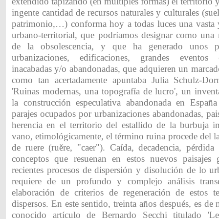
extendido tapizando (en múltiples formas) el territori
ingente cantidad de recursos naturales y culturales (suel
patrimonio,…) conforma hoy a todas luces una vasta y
urbano-territorial, que podríamos designar como una 
de la obsolescencia, y que ha generado unos pai
urbanizaciones, edificaciones, grandes eventos e
inacabadas y/o abandonadas, que adquieren un marcado 
como tan acertadamente apuntaba Julia Schulz-Do
'Ruinas modernas, una topografía de lucro', un invent
la construcción especulativa abandonada en España 
parajes ocupados por urbanizaciones abandonadas, pai
herencia en el territorio del estallido de la burbuja 
vano, etimológicamente, el término ruina procede del la
de ruere (ruĕre, "caer"). Caída, decadencia, pérdida
conceptos que resuenan en estos nuevos paisajes 
recientes procesos de dispersión y disolución de lo u
requiere de un profundo y complejo análisis transd
elaboración de criterios de regeneración de estos tej
dispersos. En este sentido, treinta años después, es de
conocido artículo de Bernardo Secchi titulado 'L