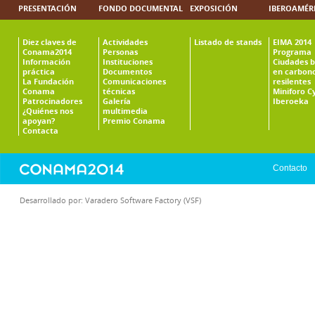
PRESENTACIÓN
FONDO DOCUMENTAL
EXPOSICIÓN
IBEROAMÉR
Diez claves de
Actividades
Listado de stands
EIMA 2014
Conama2014
Personas
Programa
Información
Instituciones
Ciudades b
práctica
Documentos
en carbono
La Fundación
Comunicaciones
resilentes
Conama
técnicas
Miniforo C
Patrocinadores
Galería
Iberoeka
¿Quiénes nos
multimedia
apoyan?
Premio Conama
Contacta
Contacto
Desarrollado por:
Varadero Software Factory (VSF)