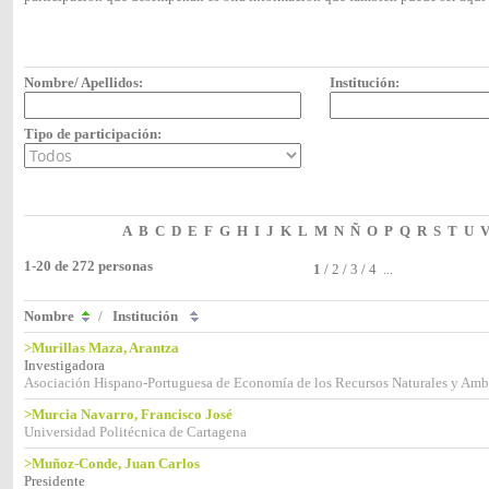
Nombre/ Apellidos:
Institución:
Tipo de participación:
A
B
C
D
E
F
G
H
I
J
K
L
M
N
Ñ
O
P
Q
R
S
T
U
1-20 de 272 personas
1
/
2
/
3
/
4
...
Nombre
/
Institución
>Murillas Maza, Arantza
Investigadora
Asociación Hispano-Portuguesa de Economía de los Recursos Naturales y Am
>Murcia Navarro, Francisco José
Universidad Politécnica de Cartagena
>Muñoz-Conde, Juan Carlos
Presidente