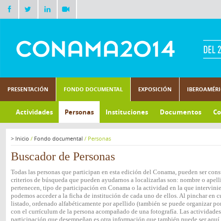
PRESENTACIÓN
FONDO DOCUMENTAL
EXPOSICIÓN
IBEROAMÉR
Actividades
Personas
Instituciones
Documentos
Co
>
Inicio
/
Fondo documental
/
Personas
Buscador de Personas
Todas las personas que participan en esta edición del Conama, pueden ser consu
criterios de búsqueda que pueden ayudarnos a localizarlas son: nombre o apelli
pertenecen, tipo de participación en Conama o la actividad en la que intervini
podemos acceder a la ficha de institución de cada uno de ellos. Al pinchar en c
listado, ordenado alfabéticamente por apellido (también se puede organizar por 
con el currículum de la persona acompañado de una fotografía. Las actividades e
participación que desempeñan es otra información que también puede ser aquí