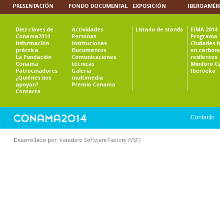
PRESENTACIÓN
FONDO DOCUMENTAL
EXPOSICIÓN
IBEROAMÉR
Diez claves de
Actividades
Listado de stands
EIMA 2014
Conama2014
Personas
Programa
Información
Instituciones
Ciudades b
práctica
Documentos
en carbono
La Fundación
Comunicaciones
resilentes
Conama
técnicas
Miniforo C
Patrocinadores
Galería
Iberoeka
¿Quiénes nos
multimedia
apoyan?
Premio Conama
Contacta
Contacto
Desarrollado por:
Varadero Software Factory (VSF)