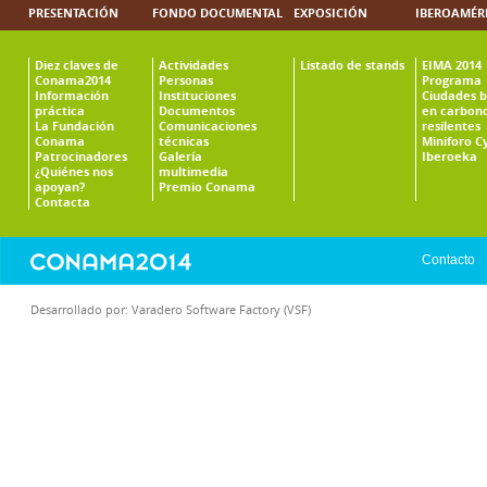
PRESENTACIÓN
FONDO DOCUMENTAL
EXPOSICIÓN
IBEROAMÉR
Diez claves de
Actividades
Listado de stands
EIMA 2014
Conama2014
Personas
Programa
Información
Instituciones
Ciudades b
práctica
Documentos
en carbono
La Fundación
Comunicaciones
resilentes
Conama
técnicas
Miniforo C
Patrocinadores
Galería
Iberoeka
¿Quiénes nos
multimedia
apoyan?
Premio Conama
Contacta
Contacto
Desarrollado por:
Varadero Software Factory (VSF)