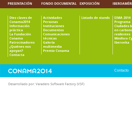
PRESENTACIÓN
FONDO DOCUMENTAL
EXPOSICIÓN
IBEROAMÉR
Diez claves de
Actividades
Listado de stands
EIMA 2014
Conama2014
Personas
Programa
Información
Instituciones
Ciudades b
práctica
Documentos
en carbono
La Fundación
Comunicaciones
resilentes
Conama
técnicas
Miniforo C
Patrocinadores
Galería
Iberoeka
¿Quiénes nos
multimedia
apoyan?
Premio Conama
Contacta
Contacto
Desarrollado por:
Varadero Software Factory (VSF)