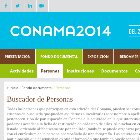
PRESENTACIÓN
FONDO DOCUMENTAL
EXPOSICIÓN
IBEROAMÉR
Actividades
Personas
Instituciones
Documentos
Co
>
Inicio
/
Fondo documental
/
Personas
Buscador de Personas
Todas las personas que participan en esta edición del Conama, pueden ser consu
criterios de búsqueda que pueden ayudarnos a localizarlas son: nombre o apelli
pertenecen, tipo de participación en Conama o la actividad en la que intervini
podemos acceder a la ficha de institución de cada uno de ellos. Al pinchar en c
listado, ordenado alfabéticamente por apellido (también se puede organizar por 
con el currículum de la persona acompañado de una fotografía. Las actividades e
participación que desempeñan es otra información que también puede ser aquí