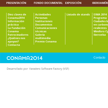
PRESENTACIÓN
FONDO DOCUMENTAL
EXPOSICIÓN
IBEROAMÉR
Diez claves de
Actividades
Listado de stands
EIMA 2014
Conama2014
Personas
Programa
Información
Instituciones
Ciudades b
práctica
Documentos
en carbono
La Fundación
Comunicaciones
resilentes
Conama
técnicas
Miniforo C
Patrocinadores
Galería
Iberoeka
¿Quiénes nos
multimedia
apoyan?
Premio Conama
Contacta
Contacto
Desarrollado por:
Varadero Software Factory (VSF)