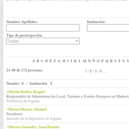
Nombre/ Apellidos:
Institución:
Tipo de participación:
A
B
C
D
E
F
G
H
I
J
K
L
M
N
Ñ
O
P
Q
R
S
T
U
21-40 de 272 personas
1
/
2
/
3
/
4
...
Nombre
/
Institución
>Morito Robles, Raquel
Responsable de Administración Local, Turismo y Fondos Europeos en Market
Telefónica de España
>Moreu Munaiz, Manuel
Presidente
Instituto de la Ingeniería de España
>Moreta González, Juan Ramón