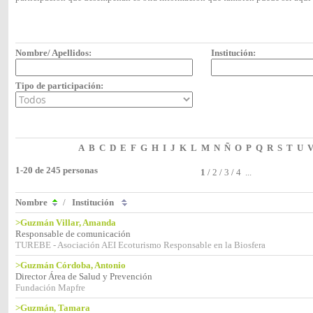
Nombre/ Apellidos:
Institución:
Tipo de participación:
A
B
C
D
E
F
G
H
I
J
K
L
M
N
Ñ
O
P
Q
R
S
T
U
1-20 de 245 personas
1
/
2
/
3
/
4
...
Nombre
/
Institución
>Guzmán Villar, Amanda
Responsable de comunicación
TUREBE - Asociación AEI Ecoturismo Responsable en la Biosfera
>Guzmán Córdoba, Antonio
Director Área de Salud y Prevención
Fundación Mapfre
>Guzmán, Tamara