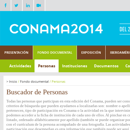
PRESENTACIÓN
FONDO DOCUMENTAL
EXPOSICIÓN
IBEROAMÉR
Actividades
Personas
Instituciones
Documentos
Co
>
Inicio
/
Fondo documental
/
Personas
Buscador de Personas
Todas las personas que participan en esta edición del Conama, pueden ser consu
criterios de búsqueda que pueden ayudarnos a localizarlas son: nombre o apelli
pertenecen, tipo de participación en Conama o la actividad en la que intervini
podemos acceder a la ficha de institución de cada uno de ellos. Al pinchar en c
listado, ordenado alfabéticamente por apellido (también se puede organizar por 
con el currículum de la persona acompañado de una fotografía. Las actividades e
participación que desempeñan es otra información que también puede ser aquí