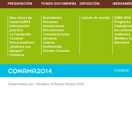
PRESENTACIÓN
FONDO DOCUMENTAL
EXPOSICIÓN
IBEROAMÉR
Diez claves de
Actividades
Listado de stands
EIMA 2014
Conama2014
Personas
Programa
Información
Instituciones
Ciudades b
práctica
Documentos
en carbono
La Fundación
Comunicaciones
resilentes
Conama
técnicas
Miniforo C
Patrocinadores
Galería
Iberoeka
¿Quiénes nos
multimedia
apoyan?
Premio Conama
Contacta
Contacto
Desarrollado por:
Varadero Software Factory (VSF)