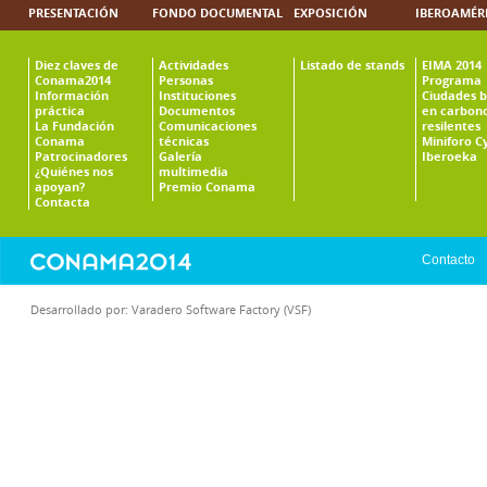
PRESENTACIÓN
FONDO DOCUMENTAL
EXPOSICIÓN
IBEROAMÉR
Diez claves de
Actividades
Listado de stands
EIMA 2014
Conama2014
Personas
Programa
Información
Instituciones
Ciudades b
práctica
Documentos
en carbono
La Fundación
Comunicaciones
resilentes
Conama
técnicas
Miniforo C
Patrocinadores
Galería
Iberoeka
¿Quiénes nos
multimedia
apoyan?
Premio Conama
Contacta
Contacto
Desarrollado por:
Varadero Software Factory (VSF)