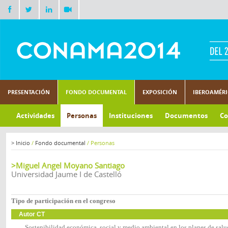
PRESENTACIÓN
FONDO DOCUMENTAL
EXPOSICIÓN
IBEROAMÉR
Actividades
Personas
Instituciones
Documentos
Co
>
Inicio
/
Fondo documental
/
Personas
>Miguel Angel Moyano Santiago
Universidad Jaume I de Castelló
Tipo de participación en el congreso
Autor CT
Sostenibilidad económica, social y medio ambiental en los planes de salu