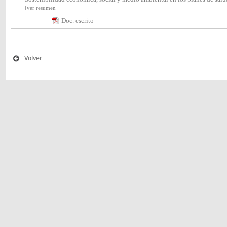
[ver resumen]
Doc. escrito
Volver