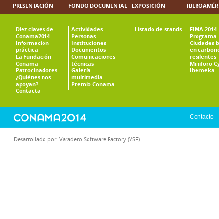
PRESENTACIÓN
FONDO DOCUMENTAL
EXPOSICIÓN
IBEROAMÉR
Diez claves de
Actividades
Listado de stands
EIMA 2014
Conama2014
Personas
Programa
Información
Instituciones
Ciudades b
práctica
Documentos
en carbono
La Fundación
Comunicaciones
resilentes
Conama
técnicas
Miniforo C
Patrocinadores
Galería
Iberoeka
¿Quiénes nos
multimedia
apoyan?
Premio Conama
Contacta
Contacto
Desarrollado por:
Varadero Software Factory (VSF)