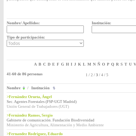
Nombre/ Apellidos:
Institución:
Tipo de participación:
A
B
C
D
E
F
G
H
I
J
K
L
M
N
Ñ
O
P
Q
R
S
T
U
41-60 de 86 personas
1
/
2
/
3
/
4
/
5
Nombre
/
Institución
>Fernández Orueta, Ángel
Sec. Agentes Forestales (FSP-UGT Madrid)
Unión General de Trabajadores (UGT)
>Fernández Ramos, Sergio
Gabinete de comunicación. Fundación Biodiversidad
Ministerio de Agricultura, Alimentación y Medio Ambiente
>Fernandez Rodríguez, Eduardo