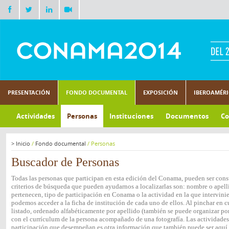
PRESENTACIÓN
FONDO DOCUMENTAL
EXPOSICIÓN
IBEROAMÉR
Actividades
Personas
Instituciones
Documentos
Co
>
Inicio
/
Fondo documental
/
Personas
Buscador de Personas
Todas las personas que participan en esta edición del Conama, pueden ser consu
criterios de búsqueda que pueden ayudarnos a localizarlas son: nombre o apelli
pertenecen, tipo de participación en Conama o la actividad en la que intervini
podemos acceder a la ficha de institución de cada uno de ellos. Al pinchar en c
listado, ordenado alfabéticamente por apellido (también se puede organizar por 
con el currículum de la persona acompañado de una fotografía. Las actividades e
participación que desempeñan es otra información que también puede ser aquí