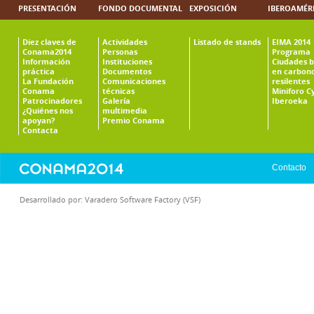
PRESENTACIÓN
FONDO DOCUMENTAL
EXPOSICIÓN
IBEROAMÉR
Diez claves de
Actividades
Listado de stands
EIMA 2014
Conama2014
Personas
Programa
Información
Instituciones
Ciudades b
práctica
Documentos
en carbono
La Fundación
Comunicaciones
resilentes
Conama
técnicas
Miniforo C
Patrocinadores
Galería
Iberoeka
¿Quiénes nos
multimedia
apoyan?
Premio Conama
Contacta
Contacto
Desarrollado por:
Varadero Software Factory (VSF)