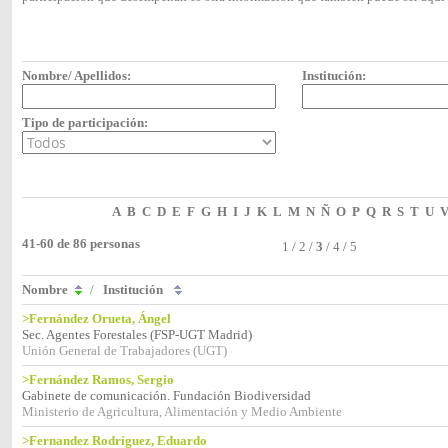
Nombre/ Apellidos:
Institución:
Tipo de participación:
A
B
C
D
E
F
G
H
I
J
K
L
M
N
Ñ
O
P
Q
R
S
T
U
41-60 de 86 personas
1
/
2
/
3
/
4
/
5
Nombre
/
Institución
>Fernández Orueta, Ángel
Sec. Agentes Forestales (FSP-UGT Madrid)
Unión General de Trabajadores (UGT)
>Fernández Ramos, Sergio
Gabinete de comunicación. Fundación Biodiversidad
Ministerio de Agricultura, Alimentación y Medio Ambiente
>Fernandez Rodríguez, Eduardo