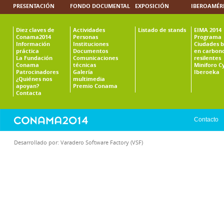
PRESENTACIÓN
FONDO DOCUMENTAL
EXPOSICIÓN
IBEROAMÉR
Diez claves de
Actividades
Listado de stands
EIMA 2014
Conama2014
Personas
Programa
Información
Instituciones
Ciudades b
práctica
Documentos
en carbono
La Fundación
Comunicaciones
resilentes
Conama
técnicas
Miniforo C
Patrocinadores
Galería
Iberoeka
¿Quiénes nos
multimedia
apoyan?
Premio Conama
Contacta
Contacto
Desarrollado por:
Varadero Software Factory (VSF)