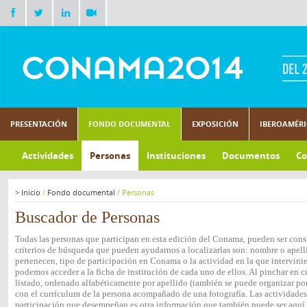
PRESENTACIÓN
FONDO DOCUMENTAL
EXPOSICIÓN
IBEROAMÉR
Actividades
Personas
Instituciones
Documentos
Co
>
Inicio
/
Fondo documental
/
Personas
Buscador de Personas
Todas las personas que participan en esta edición del Conama, pueden ser consu
criterios de búsqueda que pueden ayudarnos a localizarlas son: nombre o apelli
pertenecen, tipo de participación en Conama o la actividad en la que intervini
podemos acceder a la ficha de institución de cada uno de ellos. Al pinchar en c
listado, ordenado alfabéticamente por apellido (también se puede organizar por 
con el currículum de la persona acompañado de una fotografía. Las actividades e
participación que desempeñan es otra información que también puede ser aquí