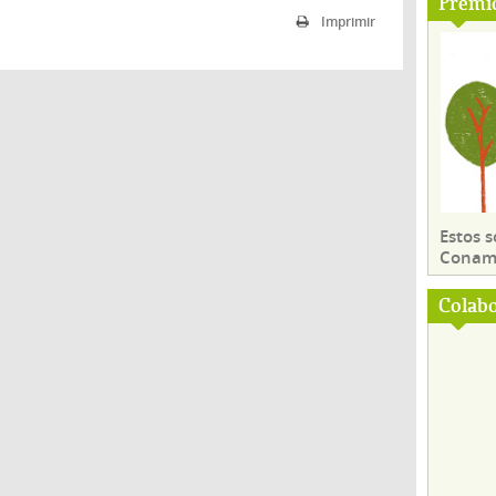
Premi
Imprimir
Estos 
Conama
Colab