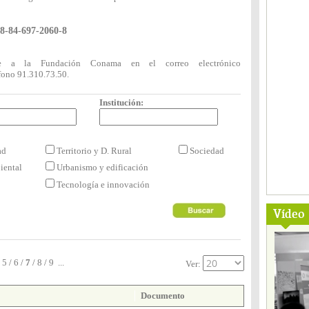
8-84-697-2060-8
rse a la Fundación Conama en el correo electrónico
fono 91.310.73.50.
Institución:
dad
Territorio y D. Rural
Sociedad
iental
Urbanismo y edificación
Tecnología e innovación
Vídeo
5
/
6
/
7
/
8
/
9
...
Ver:
Documento