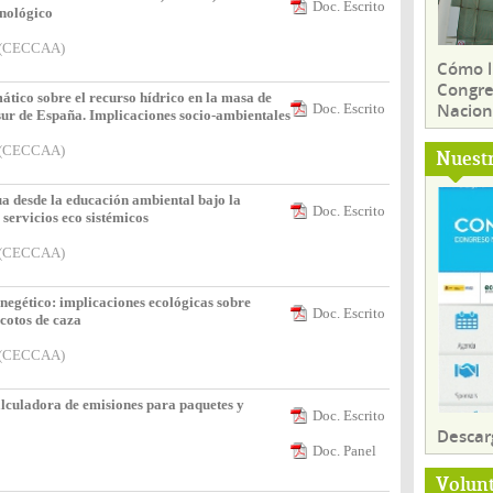
Doc. Escrito
inológico
s (CECCAA)
Cómo ll
Congre
ático sobre el recurso hídrico en la masa de
Nacion
Doc. Escrito
sur de España. Implicaciones socio-ambientales
s (CECCAA)
Nuest
a desde la educación ambiental bajo la
Doc. Escrito
 servicios eco sistémicos
s (CECCAA)
inegético: implicaciones ecológicas sobre
Doc. Escrito
 cotos de caza
s (CECCAA)
calculadora de emisiones para paquetes y
Doc. Escrito
Descar
Doc. Panel
Volun