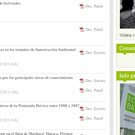
e lixiviados
Doc. Panel
Doc. Panel
Vídeo
Conam
as en los trámites de Autorización Ambiental
Doc. Escrito
s (CECCAA)
Info p
o por las principales áreas de conocimiento
Doc. Escrito
Doc. Panel
s (CECCAA)
steras de la Península Ibérica entre 1998 y 2007
Doc. Escrito
Doc. Panel
s (CECCAA)
te en el Ibón de Marboré, Huesca, Pirineo