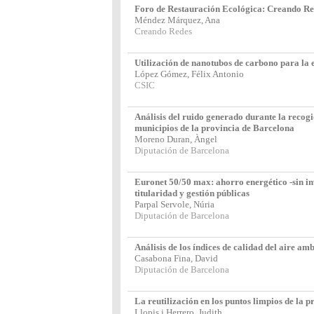
Foro de Restauración Ecológica: Creando Re
Méndez Márquez, Ana
Creando Redes
Utilización de nanotubos de carbono para la 
López Gómez, Félix Antonio
CSIC
Análisis del ruido generado durante la recogi
municipios de la provincia de Barcelona
Moreno Duran, Àngel
Diputación de Barcelona
Euronet 50/50 max: ahorro energético -sin in
titularidad y gestión públicas
Parpal Servole, Núria
Diputación de Barcelona
Análisis de los índices de calidad del aire am
Casabona Fina, David
Diputación de Barcelona
La reutilización en los puntos limpios de la 
Llopis i Herrero, Judith