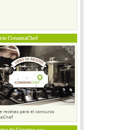
ario ConamaChef
e recetas para el concurso
aChef