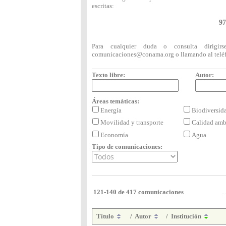
escritas:
97
Para cualquier duda o consulta dirigi
comunicaciones@conama.org
o llamando al telé
Texto libre:
Autor:
Áreas temáticas:
Energía
Biodiversi
Movilidad y transporte
Calidad amb
Economía
Agua
Tipo de comunicaciones:
121-140 de 417 comunicaciones
...
Título
/
Autor
/
Institución