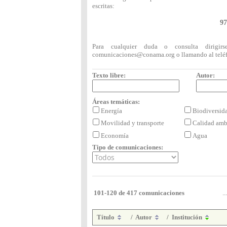
escritas:
97
Para cualquier duda o consulta dirigi
comunicaciones@conama.org
o llamando al telé
Texto libre:
Autor:
Áreas temáticas:
Energía
Biodiversi
Movilidad y transporte
Calidad amb
Economía
Agua
Tipo de comunicaciones:
101-120 de 417 comunicaciones
...
Título
/
Autor
/
Institución