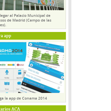
egar al Palacio Municipal de
sos de Madrid (Campo de las
es).
ra app
ga la app de Conama 2014
tarios ACA