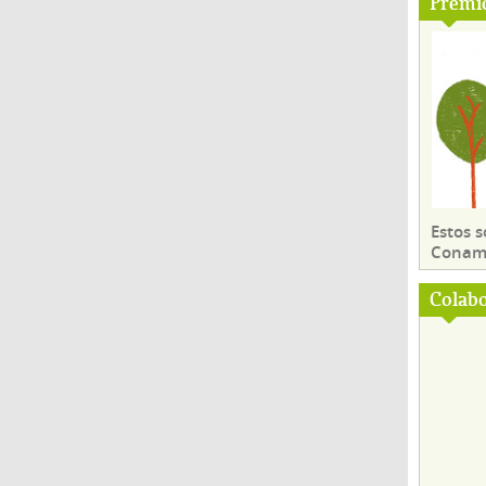
Premi
Estos 
Conama
Colab