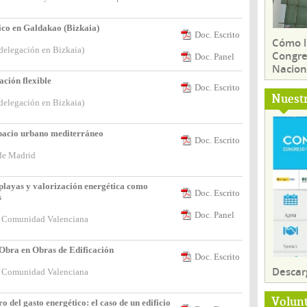
ico en Galdakao (Bizkaia)
Doc. Escrito
Cómo ll
(delegación en Bizkaia)
Congre
Doc. Panel
Nacion
cación flexible
Doc. Escrito
Nuest
(delegación en Bizkaia)
espacio urbano mediterráneo
Doc. Escrito
de Madrid
s playas y valorización energética como
Doc. Escrito
s
Doc. Panel
 la Comunidad Valenciana
Obra en Obras de Edificación
Doc. Escrito
Descar
 la Comunidad Valenciana
Volun
 del gasto energético: el caso de un edificio