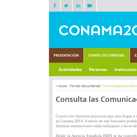
PRESENTACIÓN
FONDO DOCUMENTAL
E
Actividades
Personas
Institucion
>
Inicio
/
Fondo documental
/
Comunicaciones técn
Consulta las Comunica
Conoce los distintos proyectos que nos llegan a 
al Conama 2014. A través de este buscador podrás
distintas instituciones están realizando a favor de
Desde la Agencia Española ISBN se ha concedi