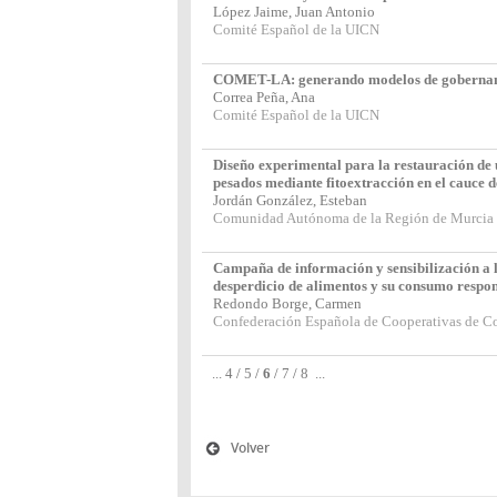
López Jaime, Juan Antonio
Comité Español de la UICN
COMET-LA: generando modelos de gobernanza 
Correa Peña, Ana
Comité Español de la UICN
Diseño experimental para la restauración de
pesados mediante fitoextracción en el cauce 
Jordán González, Esteban
Comunidad Autónoma de la Región de Murcia
Campaña de información y sensibilización a l
desperdicio de alimentos y su consumo respo
Redondo Borge, Carmen
Confederación Española de Cooperativas de C
...
4
/
5
/
6
/
7
/
8
...
Volver