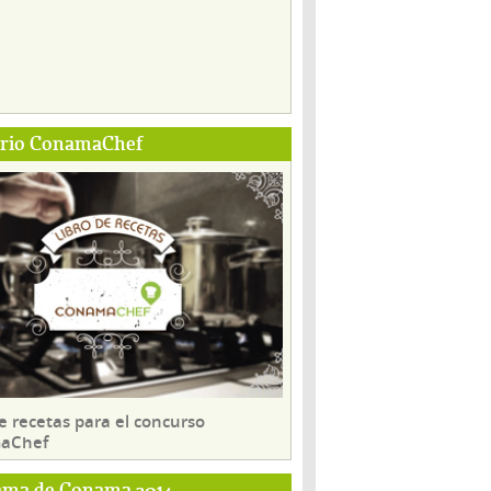
ario ConamaChef
e recetas para el concurso
aChef