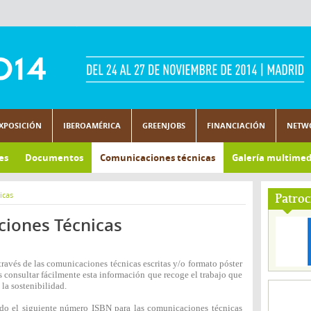
XPOSICIÓN
IBEROAMÉRICA
GREENJOBS
FINANCIACIÓN
NETW
es
Documentos
Comunicaciones técnicas
Galería multimed
icas
Patroc
ciones Técnicas
través de las comunicaciones técnicas escritas y/o formato póster
 consultar fácilmente esta información que recoge el trabajo que
 la sostenibilidad.
do el siguiente número ISBN para las comunicaciones técnicas