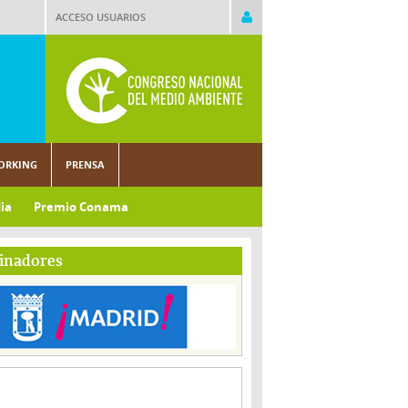
ACCESO USUARIOS
ORKING
PRENSA
ia
Premio Conama
inadores