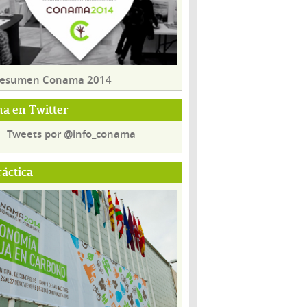
 resumen Conama 2014
a en Twitter
Tweets por @info_conama
ráctica