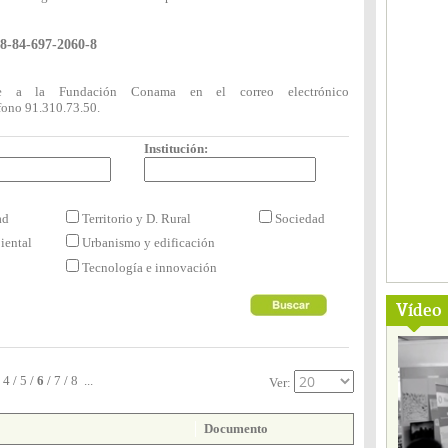
8-84-697-2060-8
rse a la Fundación Conama en el correo electrónico
fono 91.310.73.50.
Institución:
dad
Territorio y D. Rural
Sociedad
iental
Urbanismo y edificación
Tecnología e innovación
Vídeo
4
/
5
/
6
/
7
/
8
...
Ver:
Documento