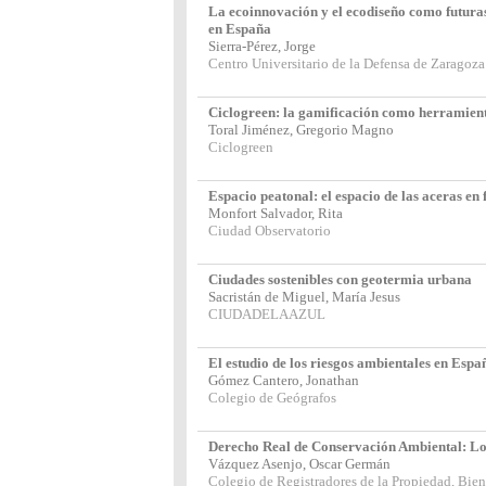
La ecoinnovación y el ecodiseño como futuras 
en España
Sierra-Pérez, Jorge
Centro Universitario de la Defensa de Zaragoza
Ciclogreen: la gamificación como herramient
Toral Jiménez, Gregorio Magno
Ciclogreen
Espacio peatonal: el espacio de las aceras en 
Monfort Salvador, Rita
Ciudad Observatorio
Ciudades sostenibles con geotermia urbana
Sacristán de Miguel, María Jesus
CIUDADELAAZUL
El estudio de los riesgos ambientales en Espa
Gómez Cantero, Jonathan
Colegio de Geógrafos
Derecho Real de Conservación Ambiental: Lo
Vázquez Asenjo, Oscar Germán
Colegio de Registradores de la Propiedad, Bie