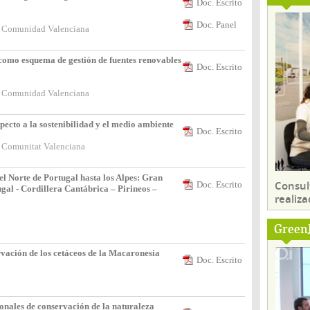
Doc. Escrito
Doc. Panel
 la Comunidad Valenciana
 como esquema de gestión de fuentes renovables
Doc. Escrito
 la Comunidad Valenciana
specto a la sostenibilidad y el medio ambiente
Doc. Escrito
la Comunitat Valenciana
el Norte de Portugal hasta los Alpes: Gran
Consul
Doc. Escrito
gal - Cordillera Cantábrica – Pirineos –
realiza
Green
ación de los cetáceos de la Macaronesia
Doc. Escrito
ionales de conservación de la naturaleza