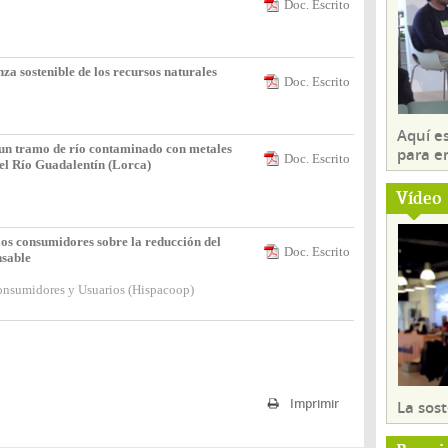
Doc. Escrito
sostenible de los recursos naturales
Doc. Escrito
Aquí es
 un tramo de río contaminado con metales
para e
Doc. Escrito
del Río Guadalentín (Lorca)
Vídeo
os consumidores sobre la reducción del
Doc. Escrito
nsable
onsumidores y Usuarios (Hispacoop)
Imprimir
La sost