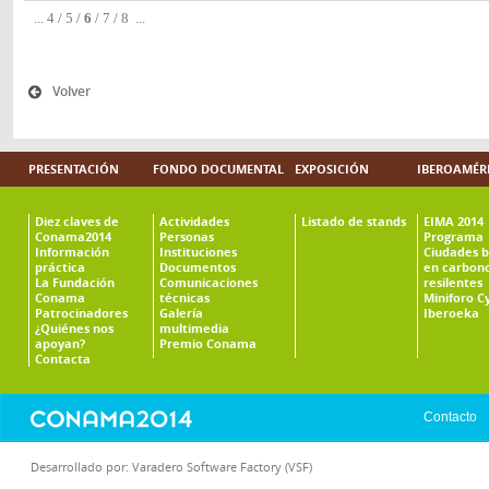
...
4
/
5
/
6
/
7
/
8
...
Volver
PRESENTACIÓN
FONDO DOCUMENTAL
EXPOSICIÓN
IBEROAMÉR
Diez claves de
Actividades
Listado de stands
EIMA 2014
Conama2014
Personas
Programa
Información
Instituciones
Ciudades b
práctica
Documentos
en carbono
La Fundación
Comunicaciones
resilentes
Conama
técnicas
Miniforo C
Patrocinadores
Galería
Iberoeka
¿Quiénes nos
multimedia
apoyan?
Premio Conama
Contacta
Contacto
Desarrollado por:
Varadero Software Factory (VSF)