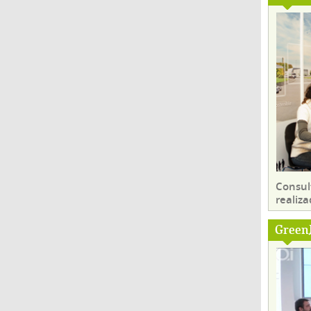
Consul
realiza
Green