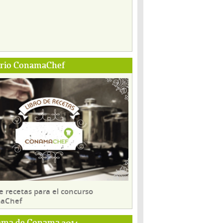
ario ConamaChef
e recetas para el concurso
aChef