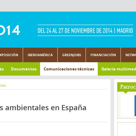
XPOSICIÓN
IBEROAMÉRICA
GREENJOBS
FINANCIACIÓN
NETW
es
Documentos
Comunicaciones técnicas
Galería multimed
icas
Patroc
gos ambientales en España