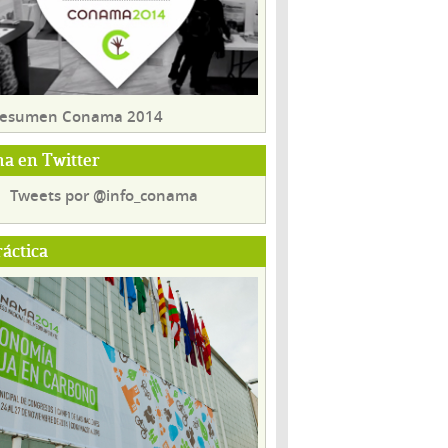
 resumen Conama 2014
a en Twitter
Tweets por @info_conama
ráctica