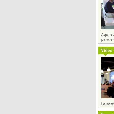
Aquí es
para e
Vídeo
La sost