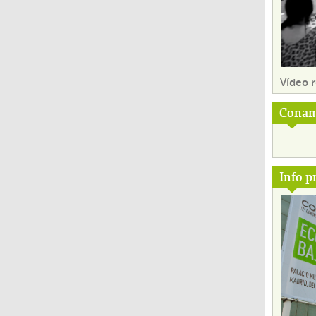
Vídeo
Conam
Info p