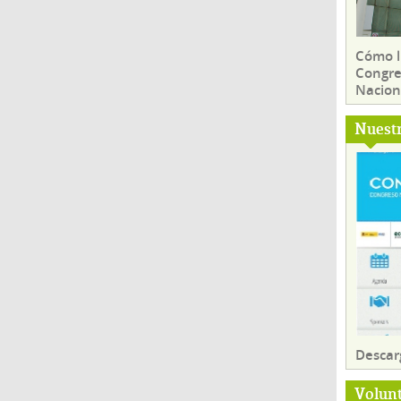
Cómo ll
Congre
Nacion
Nuest
Descar
Volun