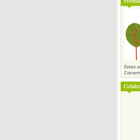
Premi
Estos 
Conama
Colab