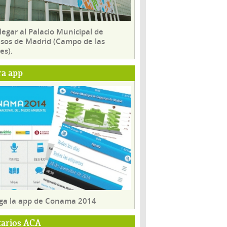
egar al Palacio Municipal de
sos de Madrid (Campo de las
es).
ra app
ga la app de Conama 2014
tarios ACA