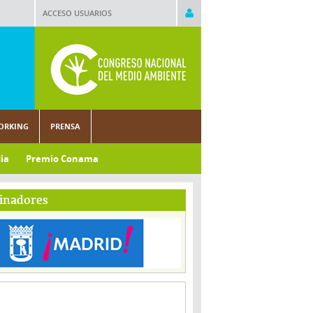
ACCESO USUARIOS
ORKING
PRENSA
ia
Premio Conama
inadores