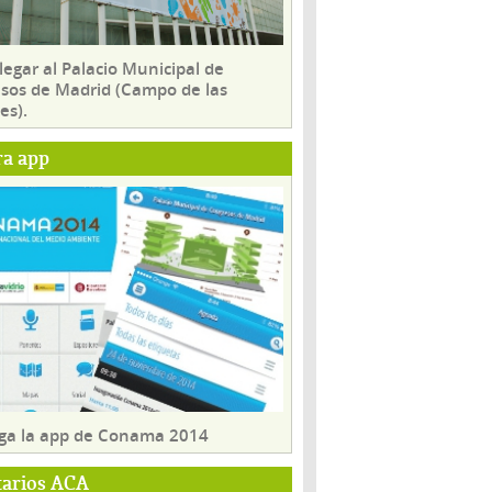
egar al Palacio Municipal de
sos de Madrid (Campo de las
es).
ra app
ga la app de Conama 2014
tarios ACA