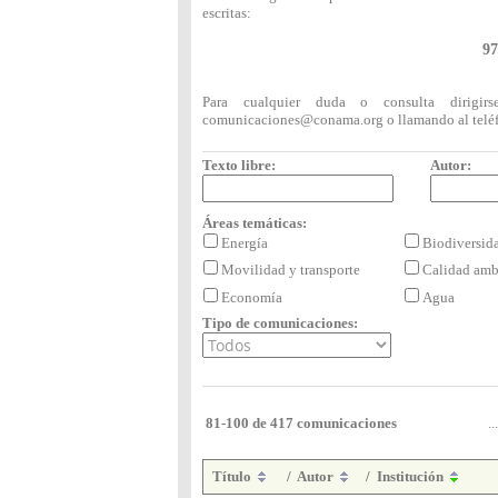
escritas:
97
Para cualquier duda o consulta dirigi
comunicaciones@conama.org
o llamando al telé
Texto libre:
Autor:
Áreas temáticas:
Energía
Biodiversi
Movilidad y transporte
Calidad amb
Economía
Agua
Tipo de comunicaciones:
81-100 de 417 comunicaciones
...
Título
/
Autor
/
Institución