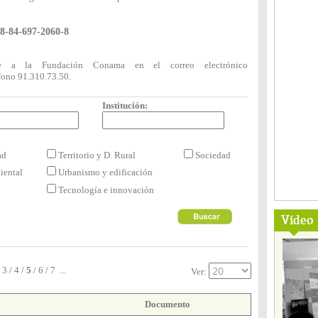
8-84-697-2060-8
rse a la Fundación Conama en el correo electrónico
fono 91.310.73.50.
Institución:
dad
Territorio y D. Rural
Sociedad
iental
Urbanismo y edificación
Tecnología e innovación
Vídeo
3
/
4
/
5
/
6
/
7
...
Ver:
Documento