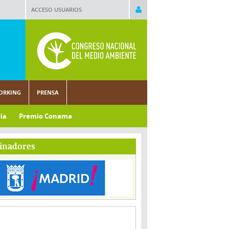
ACCESO USUARIOS
ORKING
PRENSA
ia
Premio Conama
inadores