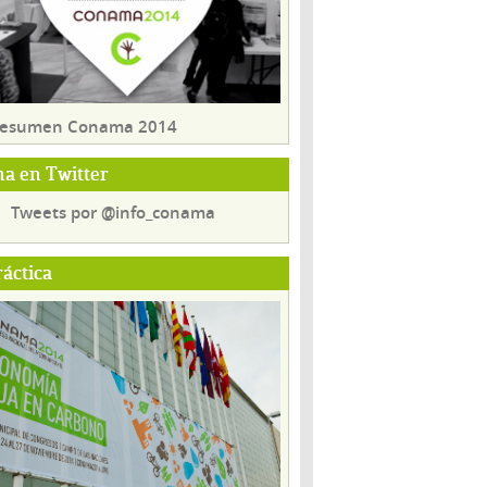
 resumen Conama 2014
a en Twitter
Tweets por @info_conama
ráctica