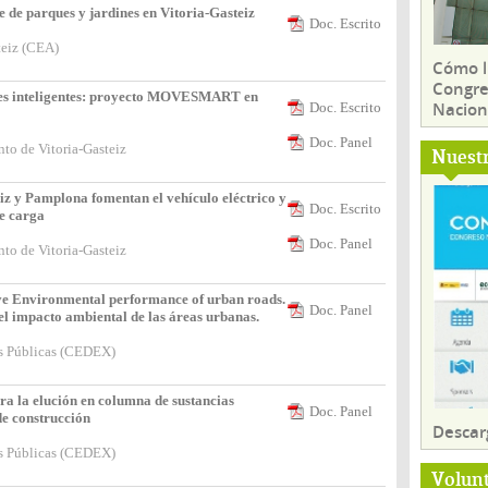
 de parques y jardines en Vitoria-Gasteiz
Doc. Escrito
teiz (CEA)
Cómo ll
Congre
es inteligentes: proyecto MOVESMART en
Nacion
Doc. Escrito
Doc. Panel
to de Vitoria-Gasteiz
Nuest
 y Pamplona fomentan el vehículo eléctrico y
Doc. Escrito
de carga
Doc. Panel
to de Vitoria-Gasteiz
ove Environmental performance of urban roads.
Doc. Panel
l impacto ambiental de las áreas urbanas.
as Públicas (CEDEX)
ra la elución en columna de sustancias
Doc. Panel
de construcción
Descar
as Públicas (CEDEX)
Volun