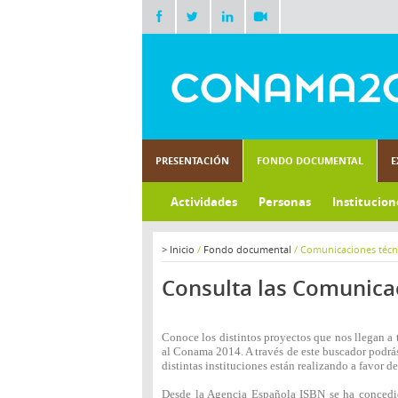
PRESENTACIÓN
FONDO DOCUMENTAL
E
Actividades
Personas
Institucion
>
Inicio
/
Fondo documental
/
Comunicaciones técn
Consulta las Comunica
Conoce los distintos proyectos que nos llegan a 
al Conama 2014. A través de este buscador podrás
distintas instituciones están realizando a favor de
Desde la Agencia Española ISBN se ha concedi