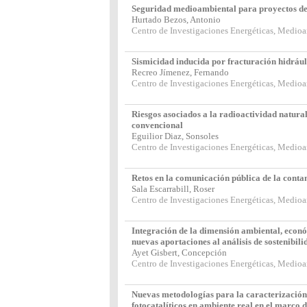
Seguridad medioambiental para proyectos de
Hurtado Bezos, Antonio
Centro de Investigaciones Energéticas, Medio
Sismicidad inducida por fracturación hidrául
Recreo Jímenez, Fernando
Centro de Investigaciones Energéticas, Medio
Riesgos asociados a la radioactividad natural
convencional
Eguilior Diaz, Sonsoles
Centro de Investigaciones Energéticas, Medio
Retos en la comunicación pública de la cont
Sala Escarrabill, Roser
Centro de Investigaciones Energéticas, Medio
Integración de la dimensión ambiental, económi
nuevas aportaciones al análisis de sostenibili
Ayet Gisbert, Concepción
Centro de Investigaciones Energéticas, Medio
Nuevas metodologías para la caracterización 
fotocatalíticos en ambiente real en el mar