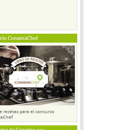
ario ConamaChef
e recetas para el concurso
aChef