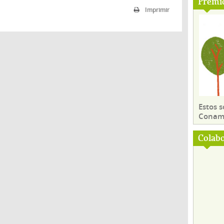
Premi
Imprimir
Estos 
Conama
Colab