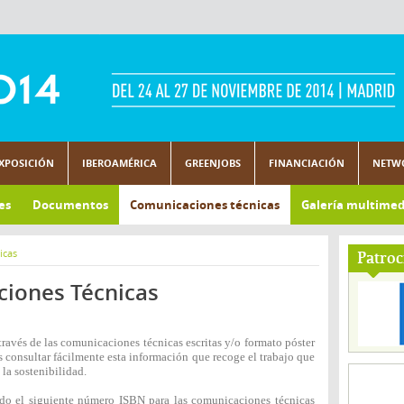
XPOSICIÓN
IBEROAMÉRICA
GREENJOBS
FINANCIACIÓN
NETW
es
Documentos
Comunicaciones técnicas
Galería multimed
icas
Patroc
ciones Técnicas
través de las comunicaciones técnicas escritas y/o formato póster
 consultar fácilmente esta información que recoge el trabajo que
 la sostenibilidad.
do el siguiente número ISBN para las comunicaciones técnicas