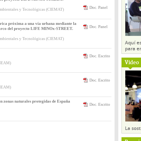
Doc. Panel
ambientales y Tecnológicas (CIEMAT)
rica próxima a una vía urbana mediante la
Doc. Panel
l marco del proyecto LIFE MINOx-STREET.
ambientales y Tecnológicas (CIEMAT)
Aquí es
para e
Doc. Escrito
Vídeo
ENEAM)
Doc. Escrito
ENEAM)
en zonas naturales protegidas de España
Doc. Escrito
La sost