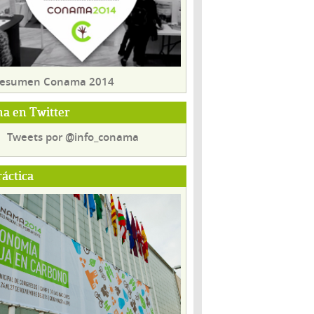
 resumen Conama 2014
a en Twitter
Tweets por @info_conama
ráctica