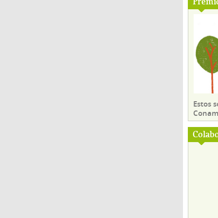
Premi
Estos 
Conama
Colab