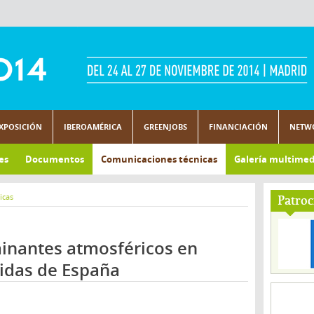
XPOSICIÓN
IBEROAMÉRICA
GREENJOBS
FINANCIACIÓN
NETW
es
Documentos
Comunicaciones técnicas
Galería multimed
icas
Patroc
minantes atmosféricos en
gidas de España