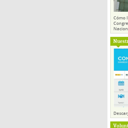
Cómo ll
Congre
Nacion
Nuest
Descar
Volun