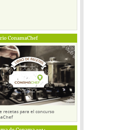
ario ConamaChef
e recetas para el concurso
aChef