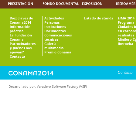
PRESENTACIÓN
FONDO DOCUMENTAL
EXPOSICIÓN
IBEROAMÉR
Diez claves de
Actividades
Listado de stands
EIMA 2014
Conama2014
Personas
Programa
Información
Instituciones
Ciudades b
práctica
Documentos
en carbono
La Fundación
Comunicaciones
resilentes
Conama
técnicas
Miniforo C
Patrocinadores
Galería
Iberoeka
¿Quiénes nos
multimedia
apoyan?
Premio Conama
Contacta
Contacto
Desarrollado por:
Varadero Software Factory (VSF)