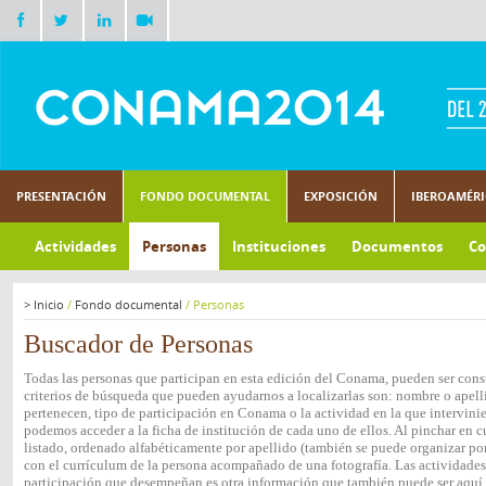
PRESENTACIÓN
FONDO DOCUMENTAL
EXPOSICIÓN
IBEROAMÉR
Actividades
Personas
Instituciones
Documentos
Co
>
Inicio
/
Fondo documental
/
Personas
Buscador de Personas
Todas las personas que participan en esta edición del Conama, pueden ser consu
criterios de búsqueda que pueden ayudarnos a localizarlas son: nombre o apelli
pertenecen, tipo de participación en Conama o la actividad en la que intervini
podemos acceder a la ficha de institución de cada uno de ellos. Al pinchar en c
listado, ordenado alfabéticamente por apellido (también se puede organizar por 
con el currículum de la persona acompañado de una fotografía. Las actividades e
participación que desempeñan es otra información que también puede ser aquí