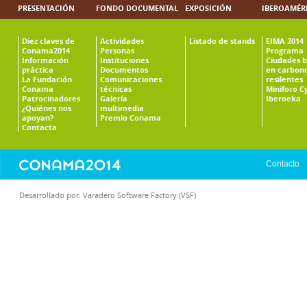
PRESENTACIÓN
FONDO DOCUMENTAL
EXPOSICIÓN
IBEROAMÉR
Diez claves de
Actividades
Listado de stands
EIMA 2014
Conama2014
Personas
Programa
Información
Instituciones
Ciudades b
práctica
Documentos
en carbono
La Fundación
Comunicaciones
resilentes
Conama
técnicas
Miniforo C
Patrocinadores
Galería
Iberoeka
¿Quiénes nos
multimedia
apoyan?
Premio Conama
Contacta
Contacto
Desarrollado por:
Varadero Software Factory (VSF)