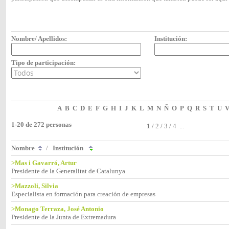
Nombre/ Apellidos:
Institución:
Tipo de participación:
A
B
C
D
E
F
G
H
I
J
K
L
M
N
Ñ
O
P
Q
R
S
T
U
1-20 de 272 personas
1
/
2
/
3
/
4
...
Nombre
/
Institución
>Mas i Gavarró, Artur
Presidente de la Generalitat de Catalunya
>Mazzoli, Silvia
Especialista en formación para creación de empresas
>Monago Terraza, José Antonio
Presidente de la Junta de Extremadura